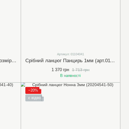
Артикул: 01104041
Срібне кольє з білим фіанітом розмір 40 см (арт.450100)
Срібний ланцюг Панцирь 1мм (арт.01104041-45)
1 370 грн
1 713 грн
В наявності
−20%
є відео