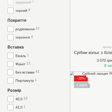
0
червоний
4
чорний
Покриття
51
родіювання
4
чорніння
Вставка
Артику
1
Емаль
3 070 грн
13
Фіаніт
В на
41
Без вставки
−20%
1
Перламутр
є відео
Розмір
18
40,0
1
42,0