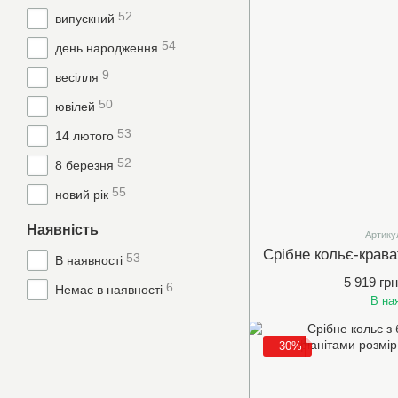
52
випускний
54
день народження
9
весілля
50
ювілей
53
14 лютого
52
8 березня
55
новий рік
Наявність
Артику
53
В наявності
5 919 грн
6
Немає в наявності
В на
−30%