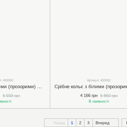
л: 450050
Артикул: 450062
Срібне кольє з білими (прозорими) фіанітами розмір 43-46 см (450050)
4 166 грн
5 033 грн
5 950 грн
явності
В наявності
Назад
1
2
3
Вперед