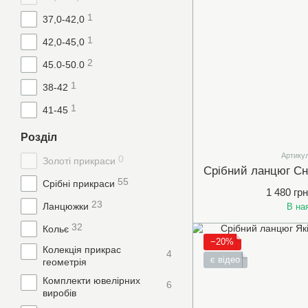
1
37,0-42,0
1
42,0-45,0
2
45.0-50.0
1
38-42
1
41-45
Розділ
Артикул
0
Золоті прикраси
55
Срібні прикраси
1 480 грн
23
Ланцюжки
В на
32
Кольє
−20%
Колекція прикрас
4
є відео
геометрія
Комплекти ювелірних
6
виробів