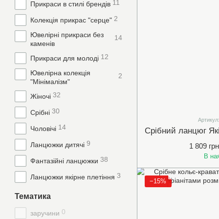
11
Прикраси в стилі брендів
2
Колекція прикрас "серце"
Ювелірні прикраси без
14
каменів
12
Прикраси для молоді
Ювелірна колекція
2
"Мінімалізм"
32
Жіночі
30
Срібні
Артикул
14
Чоловічі
9
Ланцюжки дитячі
1 809 грн
В на
38
Фантазійні ланцюжки
3
Ланцюжки якірне плетіння
−15%
Тематика
0
заручини