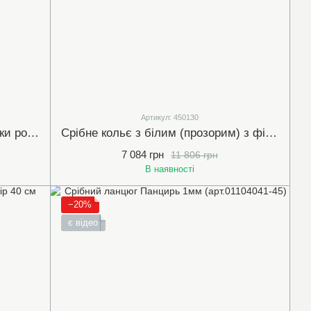
Артикул: 450130
Срібне кольє "Глобус" без вставки розмір 38-42 см (450121)
Срібне кольє з білим (прозорим) з фіанітом розмір 45-50 см (арт.450130)
7 084 грн
11 806 грн
В наявності
−20%
є відео