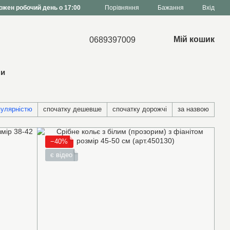
Порівняння
ожен робочий день о 17:00
Бажання
Вхід
Мій кошик
0689397009
ни
пулярністю
спочатку дешевше
спочатку дорожчі
за назвою
−40%
є відео