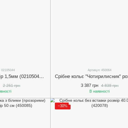
: 02105044
Артикул: 450064
Срібний ланцюг Якір 1,5мм (02105044-50)
3 387 грн
2 261 грн
4 838 грн
явності
В наявності
−30%