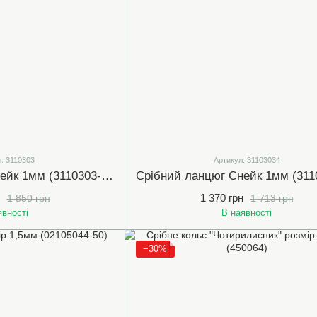
: 3110303
Артикул: 31103034
Срібний ланцюг Снейк 1мм (3110303-40)
1 370 грн
1 850 грн
1 713 грн
явності
В наявності
−30%