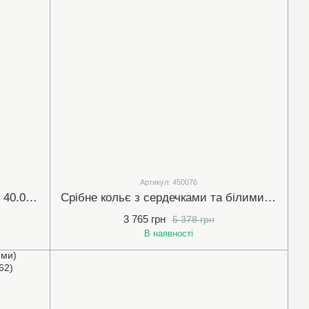
Артикул: 450076
Срібне кольє без вставки розмір 40.0-45.0 см (420078)
Срібне кольє з сердечками та білими (прозорими) фіанітами розмір 40-45 см (450076)
3 765 грн
5 378 грн
В наявності