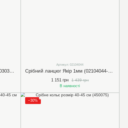
Артикул: 02104044
Срібний ланцюг Снейк 1мм (31103034-40)
Срібний ланцюг Якір 1мм (02104044-45)
1 151 грн
1 439 грн
В наявності
−30%