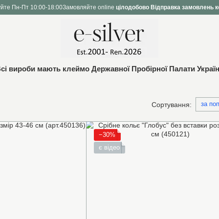
йте Пн-Пт 10:00-18:00
Замовляйте online
цілодобово
Відправка замовлень к
сі вироби мають клеймо Державної Пробірної Палати Украї
за по
Сортування:
−30%
є відео