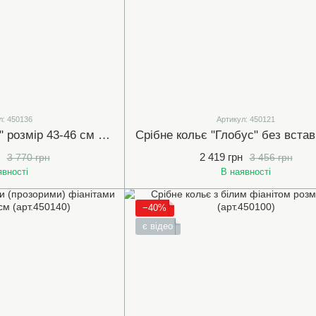
л: 450136
Артикул: 450121
Срібне кольє "KISS" розмір 43-46 см (арт.450136)
2 419 грн
3 770 грн
3 456 грн
явності
В наявності
−40%
є відео