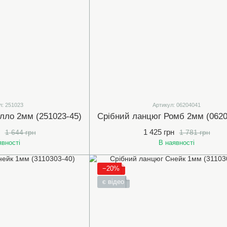
л: 251023
Артикул: 06204041
лло 2мм (251023-45)
1 425 грн
1 644 грн
1 781 грн
явності
В наявності
−20%
є відео