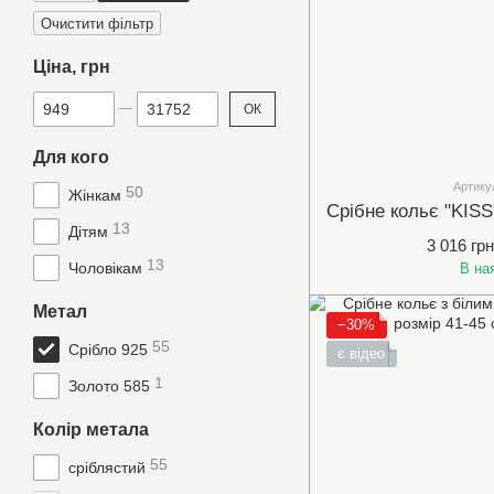
Очистити фільтр
Ціна, грн
Від Ціна, грн
До Ціна, грн
ОК
Для кого
Артику
50
Жінкам
13
Дітям
3 016 грн
13
Чоловікам
В на
Метал
−30%
55
Срібло 925
є відео
1
Золото 585
Колір метала
55
сріблястий