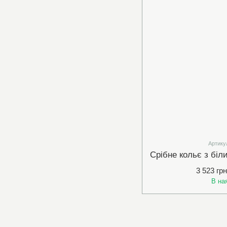
Артику
3 523 грн
В на