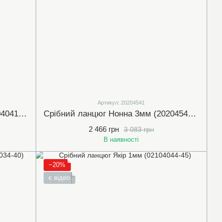
Артикул: 20204541
Срібний ланцюг Ромб 2мм (06204041-40)
Срібний ланцюг Нонна 3мм (20204541-50)
2 466 грн
3 083 грн
В наявності
−20%
є відео