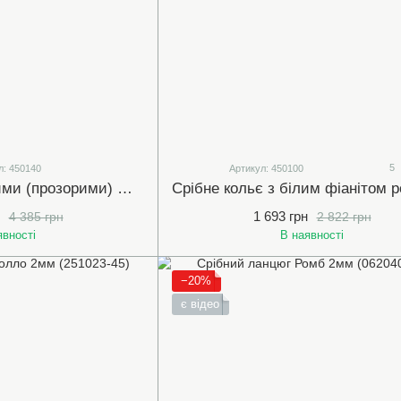
5
л: 450140
Артикул: 450100
Срібне кольє з білими (прозорими) фіанітами розмір 41-45 см (арт.450140)
1 693 грн
4 385 грн
2 822 грн
явності
В наявності
−20%
є відео