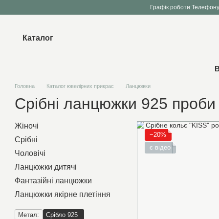
Перейти до основного контенту
Графік роботи:
Телефону
Каталог
В
Головна
Каталог ювелірних прикрас
Ланцюжки
Срібні ланцюжки 925 проби
Жіночі
−20%
Срібні
є відео
Чоловічі
Ланцюжки дитячі
Фантазійні ланцюжки
Ланцюжки якірне плетіння
Метал:
Срібло 925