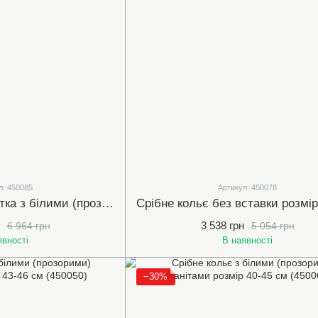
л: 450085
Артикул: 450078
Срібне кольє-краватка з білими (прозорими) фіанітами розмір 50 см (450085)
3 538 грн
6 964 грн
5 054 грн
явності
В наявності
−30%