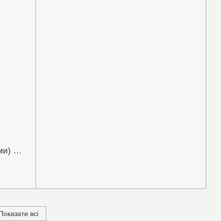
Срібне кольє з білими (прозорими) фіанітами розмір 40-45 см (450062)
Показати всі