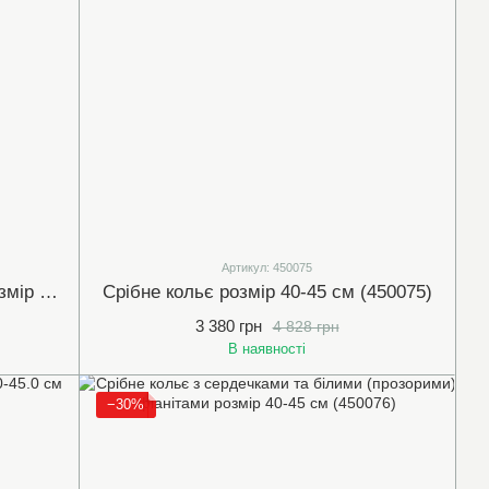
Артикул: 450075
Срібне кольє "Чотирилисник" розмір 40-45 см (450064)
Срібне кольє розмір 40-45 см (450075)
3 380 грн
4 828 грн
В наявності
−30%