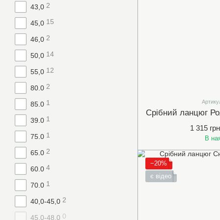
2
43,0
15
45,0
2
46,0
14
50,0
12
55,0
2
80.0
1
Артику
85.0
Срібний ланцюг Ро
1
39.0
1 315 грн
1
75.0
В на
2
65.0
−20%
4
60.0
є відео
1
70.0
2
40,0-45,0
0
45,0-48,0