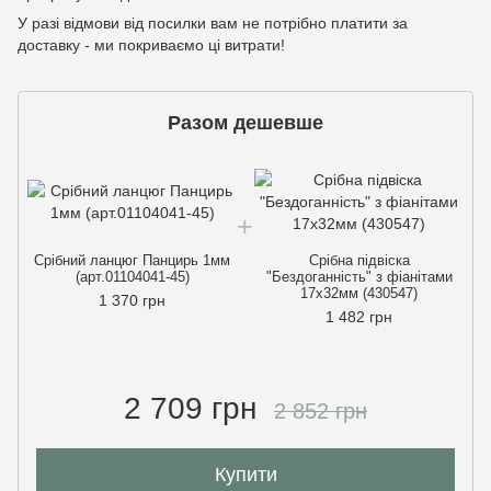
У разі відмови від посилки вам не потрібно платити за
доставку - ми покриваємо ці витрати!
Разом дешевше
Срібний ланцюг Панцирь 1мм
Срібна підвіска
(арт.01104041-45)
"Бездоганність" з фіанітами
17х32мм (430547)
1 370 грн
1 482 грн
2 709 грн
2 852 грн
Купити