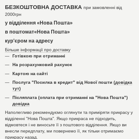
БЕЗКОШТОВНА ДОСТАВКА
при замовленні від
2000грн
у відділення «Нова Пошта»
в поштомат«Нова Пошта»
кур'єром на адресу
Більше інформації про доставку
Готівкою при отриманні
На розрахунковий рахунок
Картою на сайті
Послуга "Посилка в кредит" від Нової пошти
(довідка
тут)
Післяплата (оплата при отриманні на "Нова Пошта")
довідка
Наполегливо рекомендуємо оглянути та приміряти прикрасу у
відділенні "Нова Пошта". Якщо прикраса не підходить,
відмовтеся і не виносьте її з поштового відділення. Якщо ви
внесли передплату, ми повернемо її, як тільки отримаємо
прикрасу назад.