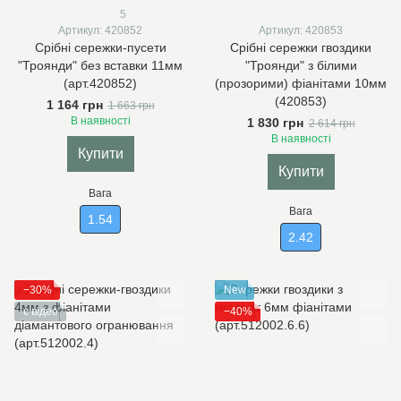
5
Артикул: 420852
Артикул: 420853
Срібні сережки-пусети
Срібні сережки гвоздики
"Троянди" без вставки 11мм
"Троянди" з білими
(арт.420852)
(прозорими) фіанітами 10мм
(420853)
1 164 грн
1 663 грн
В наявності
1 830 грн
2 614 грн
В наявності
Купити
Купити
Вага
Вага
1.54
2.42
−30%
New
є відео
−40%