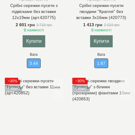
Срібні сережки-пусети з
Срібні сережки-пусети
підвісками без вставки
гвоздики "Крапля" без
12х19мм (арт.420775)
вставки 3х16мм (420773)
2 601 грн
1 413 грн
3 715 грн
2 019 грн
В наявності
В наявності
Купити
Купити
Вага
Вага
3.44
1.87
−30%
−30%
є відео
є відео