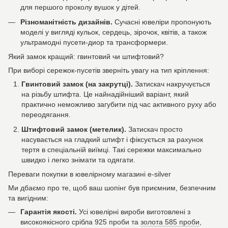
для першого проколу вушок у дітей.
Різноманітність дизайнів.
Сучасні ювеліри пропонують
моделі у вигляді кульок, сердець, зірочок, квітів, а також
ультрамодні пусети-диор та трансформери.
Який замок кращий: гвинтовий чи штифтовий?
При виборі сережок-пусетів зверніть увагу на тип кріплення:
Гвинтовий замок (на закрутці).
Затискач накручується
на різьбу штифта. Це найнадійніший варіант, який
практично неможливо загубити під час активного руху або
переодягання.
Штифтовий замок (метелик).
Затискач просто
насувається на гладкий штифт і фіксується за рахунок
тертя в спеціальній виїмці. Такі сережки максимально
швидко і легко знімати та одягати.
Переваги покупки в ювелірному магазині e-silver
Ми дбаємо про те, щоб ваш шопінг був приємним, безпечним
та вигідним:
Гарантія якості.
Усі ювелірні вироби виготовлені з
високоякісного срібла 925 проби та
золота 585 проби
,