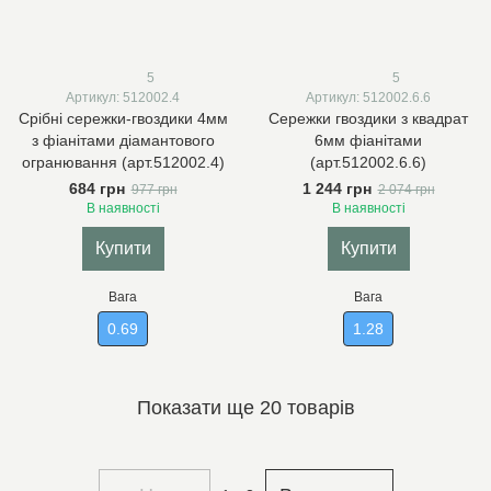
5
5
Артикул: 512002.4
Артикул: 512002.6.6
Срібні сережки-гвоздики 4мм
Сережки гвоздики з квадрат
з фіанітами діамантового
6мм фіанітами
огранювання (арт.512002.4)
(арт.512002.6.6)
684 грн
1 244 грн
977 грн
2 074 грн
В наявності
В наявності
Купити
Купити
Вага
Вага
0.69
1.28
Показати ще 20 товарів