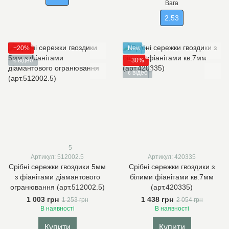
Вага
2.53
−20%
New
є відео
−30%
є відео
5
Артикул: 512002.5
Артикул: 420335
Срібні сережки гвоздики 5мм
Срібні сережки гвоздики з
з фіанітами діамантового
білими фіанітами кв.7мм
огранювання (арт.512002.5)
(арт.420335)
1 003 грн
1 438 грн
1 253 грн
2 054 грн
В наявності
В наявності
Купити
Купити