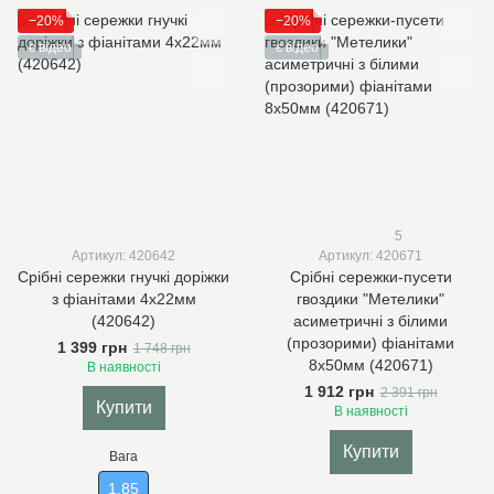
−20%
−20%
є відео
є відео
5
Артикул: 420642
Артикул: 420671
Срібні сережки гнучкі доріжки
Срібні сережки-пусети
з фіанітами 4х22мм
гвоздики "Метелики"
(420642)
асиметричні з білими
(прозорими) фіанітами
1 399 грн
1 748 грн
8х50мм (420671)
В наявності
1 912 грн
2 391 грн
Купити
В наявності
Купити
Вага
1.85