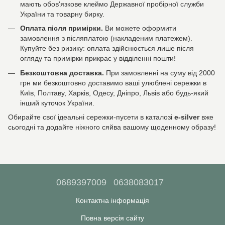
мають обов'язкове клеймо Державної пробірної служби
України та товарну бирку.
Оплата після примірки.
Ви можете оформити
замовлення з післяплатою (накладеним платежем).
Купуйте без ризику: оплата здійснюється лише після
огляду та примірки прикрас у відділенні пошти!
Безкоштовна доставка.
При замовленні на суму від 2000
грн ми безкоштовно доставимо ваші улюблені сережки в
Київ, Полтаву, Харків, Одесу, Дніпро, Львів або будь-який
інший куточок України.
Обирайте свої ідеальні сережки-пусети в каталозі
e-silver
вже
сьогодні та додайте ніжного сяйва вашому щоденному образу!
0689397009
0638083017
Контактна інформація
Повна версія сайту