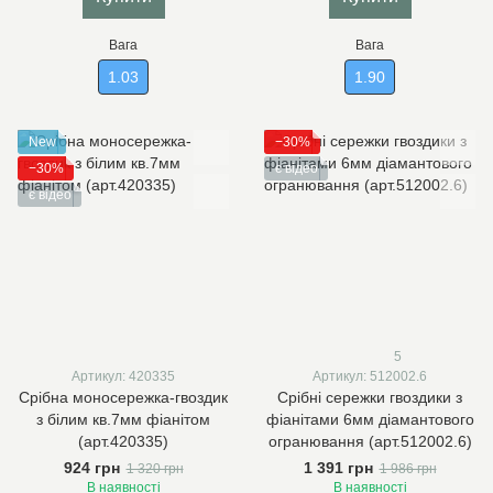
Вага
Вага
1.03
1.90
New
−30%
−30%
є відео
є відео
5
Артикул: 420335
Артикул: 512002.6
Срібна моносережка-гвоздик
Срібні сережки гвоздики з
з білим кв.7мм фіанітом
фіанітами 6мм діамантового
(арт.420335)
огранювання (арт.512002.6)
924 грн
1 391 грн
1 320 грн
1 986 грн
В наявності
В наявності