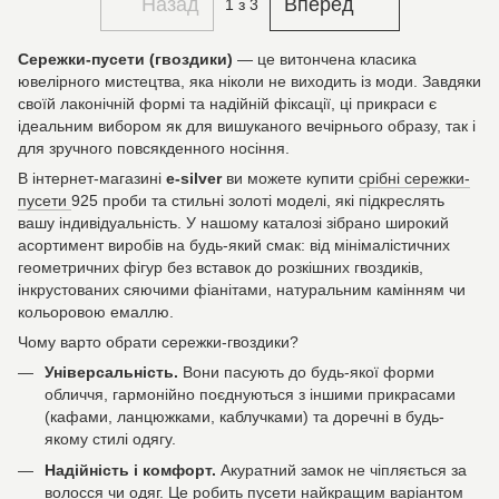
Назад
Вперед
1
з 3
Сережки-пусети (гвоздики)
— це витончена класика
ювелірного мистецтва, яка ніколи не виходить із моди. Завдяки
своїй лаконічній формі та надійній фіксації, ці прикраси є
ідеальним вибором як для вишуканого вечірнього образу, так і
для зручного повсякденного носіння.
В інтернет-магазині
e-silver
ви можете купити
срібні сережки-
пусети
925 проби та стильні золоті моделі, які підкреслять
вашу індивідуальність. У нашому каталозі зібрано широкий
асортимент виробів на будь-який смак: від мінімалістичних
геометричних фігур без вставок до розкішних гвоздиків,
інкрустованих сяючими фіанітами, натуральним камінням чи
кольоровою емаллю.
Чому варто обрати сережки-гвоздики?
Універсальність.
Вони пасують до будь-якої форми
обличчя, гармонійно поєднуються з іншими прикрасами
(кафами, ланцюжками, каблучками) та доречні в будь-
якому стилі одягу.
Надійність і комфорт.
Акуратний замок не чіпляється за
волосся чи одяг. Це робить пусети найкращим варіантом