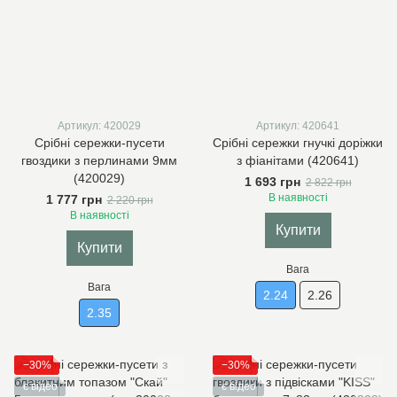
Артикул: 420029
Артикул: 420641
Срібні сережки-пусети
Срібні сережки гнучкі доріжки
гвоздики з перлинами 9мм
з фіанітами (420641)
(420029)
1 693 грн
2 822 грн
В наявності
1 777 грн
2 220 грн
В наявності
Купити
Купити
Вага
Вага
2.24
2.26
2.35
−30%
−30%
є відео
є відео