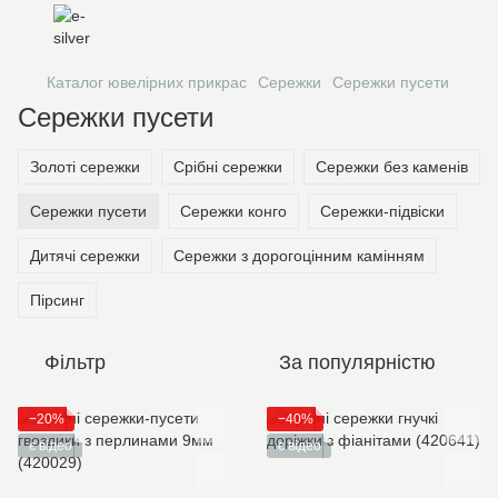
Каталог ювелірних прикрас
Сережки
Сережки пусети
Сережки пусети
Золоті сережки
Срібні сережки
Сережки без каменів
Сережки пусети
Сережки конго
Сережки-підвіски
Дитячі сережки
Сережки з дорогоцінним камінням
Пірсинг
Фільтр
За популярністю
−20%
−40%
є відео
є відео