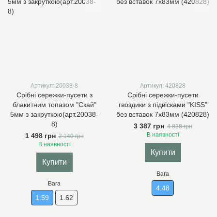
Артикул: 20038-8
Артикул: 420828
Срібні сережки-пусети з
Срібні сережки-пусети
блакитним топазом "Скай"
гвоздики з підвісками "KISS"
5мм з закруткою(арт.20038-
без вставок 7х83мм (420828)
8)
3 387 грн
4 838 грн
В наявності
1 498 грн
2 140 грн
В наявності
Купити
Купити
Вага
Вага
4.48
1.59
1.62