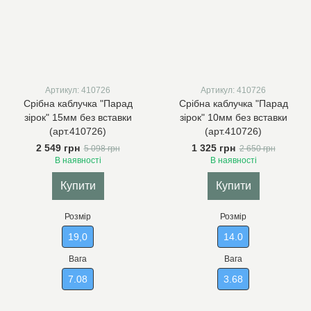
Артикул: 410726
Артикул: 410726
Срібна каблучка "Парад
Срібна каблучка "Парад
зірок" 15мм без вставки
зірок" 10мм без вставки
(арт.410726)
(арт.410726)
2 549 грн
1 325 грн
5 098 грн
2 650 грн
В наявності
В наявності
Купити
Купити
Розмір
Розмір
19,0
14.0
Вага
Вага
7.08
3.68