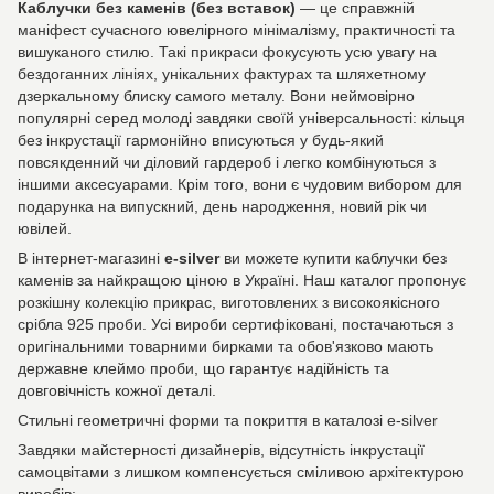
Каблучки без каменів (без вставок)
— це справжній
маніфест сучасного ювелірного мінімалізму, практичності та
вишуканого стилю. Такі прикраси фокусують усю увагу на
бездоганних лініях, унікальних фактурах та шляхетному
дзеркальному блиску самого металу. Вони неймовірно
популярні серед молоді завдяки своїй універсальності: кільця
без інкрустації гармонійно вписуються у будь-який
повсякденний чи діловий гардероб і легко комбінуються з
іншими аксесуарами. Крім того, вони є чудовим вибором для
подарунка на випускний, день народження, новий рік чи
ювілей.
В інтернет-магазині
e-silver
ви можете купити каблучки без
каменів за найкращою ціною в Україні. Наш каталог пропонує
розкішну колекцію прикрас, виготовлених з високоякісного
срібла 925 проби. Усі вироби сертифіковані, постачаються з
оригінальними товарними бирками та обов'язково мають
державне клеймо проби, що гарантує надійність та
довговічність кожної деталі.
Стильні геометричні форми та покриття в каталозі e-silver
Завдяки майстерності дизайнерів, відсутність інкрустації
самоцвітами з лишком компенсується сміливою архітектурою