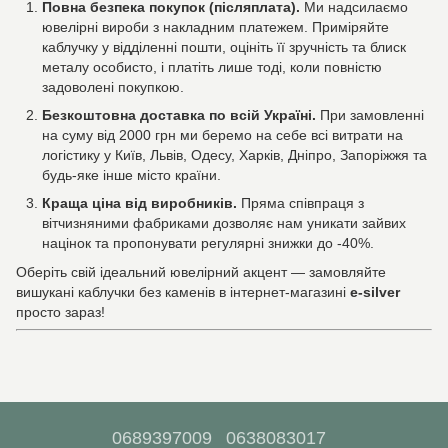
Повна безпека покупок (післяплата).
Ми надсилаємо
ювелірні вироби з накладним платежем. Приміряйте
каблучку у відділенні пошти, оцініть її зручність та блиск
металу особисто, і платіть лише тоді, коли повністю
задоволені покупкою.
Безкоштовна доставка по всій Україні.
При замовленні
на суму від 2000 грн ми беремо на себе всі витрати на
логістику у Київ, Львів, Одесу, Харків, Дніпро, Запоріжжя та
будь-яке інше місто країни.
Краща ціна від виробників.
Пряма співпраця з
вітчизняними фабриками дозволяє нам уникати зайвих
націнок та пропонувати регулярні знижки до -40%.
Оберіть свій ідеальний ювелірний акцент — замовляйте
вишукані каблучки без каменів в інтернет-магазині
e-silver
просто зараз!
0689397009
0638083017