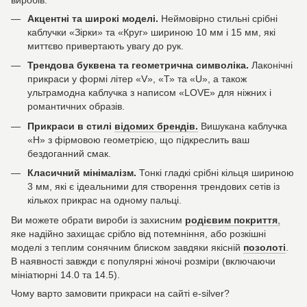
виробів:
Акцентні та широкі моделі.
Неймовірно стильні срібні
каблучки «Зірки» та «Круг» шириною 10 мм і 15 мм, які
миттєво привертають увагу до рук.
Трендова буквена та геометрична символіка.
Лаконічні
прикраси у формі літер «V», «Т» та «U», а також
ультрамодна каблучка з написом «LOVE» для ніжних і
романтичних образів.
Прикраси в стилі
відомих брендів.
Вишукана каблучка
«Н» з фірмовою геометрією, що підкреслить ваш
бездоганний смак.
Класичний мінімалізм.
Тонкі гладкі срібні кільця шириною
3 мм, які є ідеальними для створення трендових сетів із
кількох прикрас на одному пальці.
Ви можете обрати вироби із захисним
родієвим покриття
,
яке надійно захищає срібло від потемніння, або розкішні
моделі з теплим сонячним блиском завдяки якісній
позолоті
.
В наявності завжди є популярні жіночі розміри (включаючи
мініатюрні 14.0 та 14.5).
Чому варто замовити прикраси на сайті e-silver?