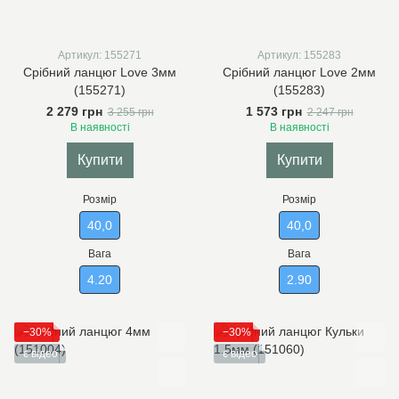
Артикул: 155271
Артикул: 155283
Срібний ланцюг Love 3мм
Срібний ланцюг Love 2мм
(155271)
(155283)
2 279 грн
1 573 грн
3 255 грн
2 247 грн
В наявності
В наявності
Купити
Купити
Розмір
Розмір
40,0
40,0
Вага
Вага
4.20
2.90
−30%
−30%
є відео
є відео