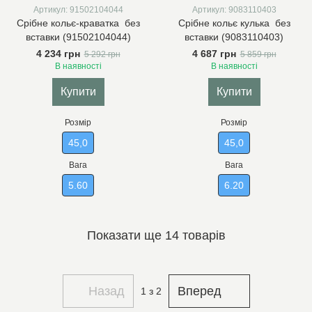
Артикул: 91502104044
Артикул: 9083110403
Срібне кольє-краватка без
Срібне кольє кулька без
вставки (91502104044)
вставки (9083110403)
4 234 грн
4 687 грн
5 292 грн
5 859 грн
В наявності
В наявності
Купити
Купити
Розмір
Розмір
45,0
45,0
Вага
Вага
5.60
6.20
Показати ще 14 товарів
Назад
Вперед
1
з 2