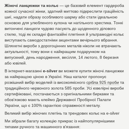
Жіночі ланцюжки та кольє
— це базовий елемент гардероба
кожної сучасної жінки, здатний миттєво підкреслити граційність
шиї, надати образу особливого шарму або стати ідеальною
основою для улюбленого кулона чи натільного хрестика. Тонкі
витончені ланцюги чудово пасують до щоденного ділового
стилю, тоді як складні фантазійні плетіння й ультрамодні кольє
виступають самодостатніми акцентами вечірнього вбрання.
Шляхетні вироби з дорогоцінних металів ніколи не втрачають
актуальності, тому вони є найкращим подарунком на
випускний, день народження, весілля, 14 лютого, 8 березня
або ювілей.
В інтернет-магазині
e-silver
ви можете купити жіночі ланцюжки
за найкращою ціною в Україні. Наш каталог пропонує
розкішний вибір моделей із високоякісного
срібла 925 проби
та
традиційного червоного золота 585 проби. Усі ювелірні вироби
сертифіковані, постачаються з оригінальними бирками та
обов'язково мають клеймо Державної Пробірної Палати
України, що є 100% гарантією справжності металу.
Великий вибір жіночих плетінь та трендових кольє на e-silver
Ми зібрали багату колекцію прикрас із найпопулярнішими
типами ручного та машинного в'язання: