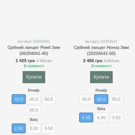
Артикул: 06204041
Артикул: 20204541
Срібний ланцюг Ромб 2мм
Срібний ланцюг Нонна 3мм
(06204041-40)
(20204541-50)
1 425 грн
2 466 грн
1 781 грн
3 083 грн
В наявності
В наявності
Купити
Купити
Розмір
Розмір
40,0
45,0
50,0
40,0
50,0
55,0
Вага
55,0
4.50
4.90
3.20
Вага
2.60
3.20
3.50