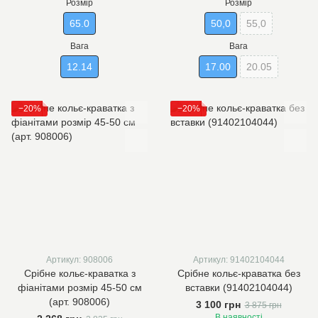
Розмір
Розмір
65.0
50,0
55,0
Вага
Вага
12.14
17.00
20.05
−20%
−20%
Артикул: 908006
Артикул: 91402104044
Срібне кольє-краватка з
Срібне кольє-краватка без
фіанітами розмір 45-50 см
вставки (91402104044)
(арт. 908006)
3 100 грн
3 875 грн
В наявності