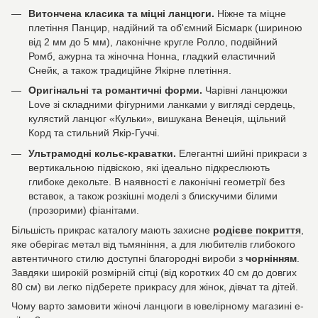
Витончена класика та міцні ланцюги.
Ніжне та міцне
плетіння Панцир, надійний та об'ємний Бісмарк (шириною
від 2 мм до 5 мм), лаконічне кругле Ролло, подвійний
Ромб, ажурна та жіночна Нонна, гладкий еластичний
Снейк, а також традиційне Якірне плетіння.
Оригінальні та романтичні форми.
Чарівні ланцюжки
Love зі складними фігурними ланками у вигляді сердець,
кулястий ланцюг «Кульки», вишукана Венеція, щільний
Корд та стильний Якір-Гуччі.
Ультрамодні кольє-краватки.
Елегантні шийні прикраси з
вертикальною підвіскою, які ідеально підкреслюють
глибоке декольте. В наявності є лаконічні геометрії без
вставок, а також розкішні моделі з блискучими білими
(прозорими) фіанітами.
Більшість прикрас каталогу мають захисне
родієве покриття
,
яке оберігає метал від тьмяніння, а для любителів глибокого
автентичного стилю доступні благородні вироби з
чорнінням
.
Завдяки широкій розмірній сітці (від коротких 40 см до довгих
80 см) ви легко підберете прикрасу для жінок, дівчат та дітей.
Чому варто замовити жіночі ланцюги в ювелірному магазині e-