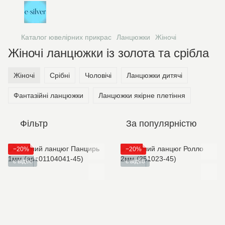
Каталог ювелірних прикрас
Ланцюжки
Жіночі
Жіночі ланцюжки із золота та срібла
Жіночі
Срібні
Чоловічі
Ланцюжки дитячі
Фантазійні ланцюжки
Ланцюжки якірне плетіння
Фільтр
За популярністю
−20%
−20%
є відео
є відео