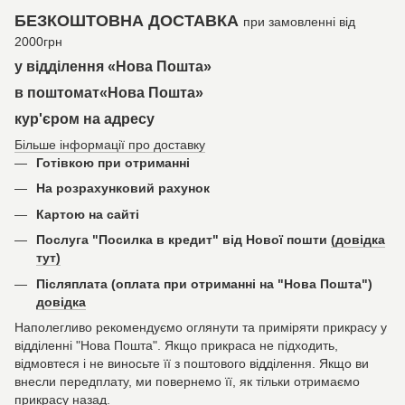
БЕЗКОШТОВНА ДОСТАВКА
при замовленні від
2000грн
у відділення «Нова Пошта»
в поштомат«Нова Пошта»
кур'єром на адресу
Більше інформації про доставку
Готівкою при отриманні
На розрахунковий рахунок
Картою на сайті
Послуга "Посилка в кредит" від Нової пошти
(довідка
тут)
Післяплата (оплата при отриманні на "Нова Пошта")
довідка
Наполегливо рекомендуємо оглянути та приміряти прикрасу у
відділенні "Нова Пошта". Якщо прикраса не підходить,
відмовтеся і не виносьте її з поштового відділення. Якщо ви
внесли передплату, ми повернемо її, як тільки отримаємо
прикрасу назад.