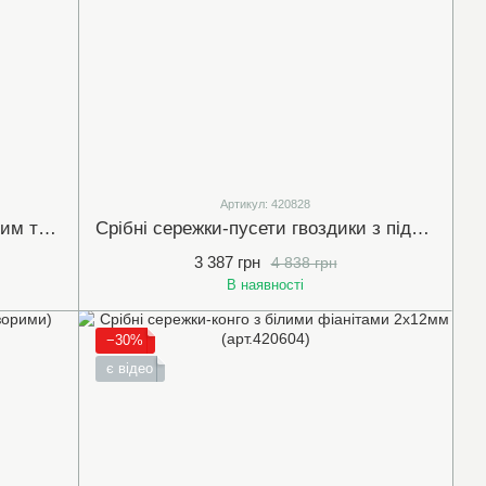
Артикул: 420828
Срібні сережки-пусети з блакитним топазом "Скай" 5мм з закруткою(арт.20038-8)
Срібні сережки-пусети гвоздики з підвісками "KISS" без вставок 7х83мм (420828)
3 387 грн
4 838 грн
В наявності
−30%
є відео