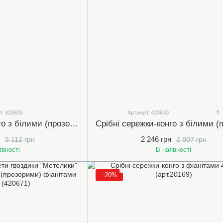
5
л: 420635
Артикул: 420630
Срібні сережки-конго з білими (прозорими) фіанітами 4х11мм (арт.420635)
2 246 грн
3 112 грн
2 807 грн
явності
В наявності
−20%