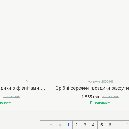
5
Артикул: 20038-8
Срібні сережки гвоздики з фіанітами 6мм (арт.524001)
1 555 грн
1 460 грн
2 592 грн
явності
В наявності
Назад
1
2
3
4
5
6
...
1