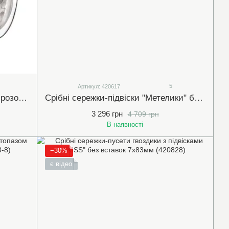
5
Артикул: 420617
Срібні сережки-конго з білими (прозорими) фіанітами 5х11мм (420606)
Срібні сережки-підвіски "Метелики" без вставки 9х90мм (420617)
3 296 грн
4 709 грн
В наявності
−30%
є відео