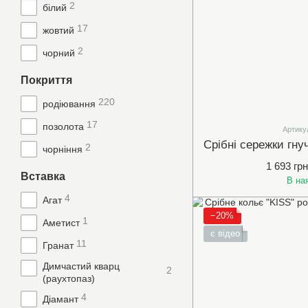
2
білий
17
жовтий
2
чорний
Покриття
220
родіювання
17
позолота
Артику
2
чорніння
1 693 грн
Вставка
В на
4
Агат
−20%
1
Аметист
є відео
11
Гранат
Димчастий кварц
2
(раухтопаз)
4
Діамант