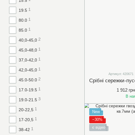
15.5
1
19.5
1
80.0
1
85.0
2
40,0-45,0
1
45,0-48,0
1
37,0-42,0
1
42,0-45,0
Артикул: 420671
2
45.0-50.0
1
17.0-19.5
1 912 грн
В на
3
19.0-21.5
1
20-22,5
New
1
17-20,5
−30%
є відео
1
38-42