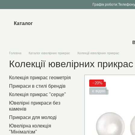
Перейти до основного контенту
Графік роботи:
Телефону
Каталог
В
Головна
Каталог ювелірних прикрас
Колекції ювелірних прикрас
Колекції ювелірних прикрас
Колекція прикрас геометрія
−20%
Прикраси в стилі брендів
є відео
Колекція прикрас "серце"
Ювелірні прикраси без
каменів
Прикраси для молоді
Ювелірна колекція
"Мінімалізм"