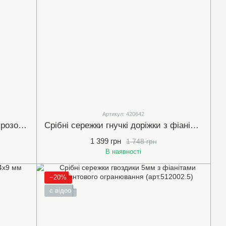
Артикул: 420642
Срібні сережки-конго з білими (прозорими) фіанітами 4х13мм (арт.420630)
Срібні сережки гнучкі доріжки з фіанітами 4х22мм (420642)
1 399 грн
1 748 грн
В наявності
−20%
є відео