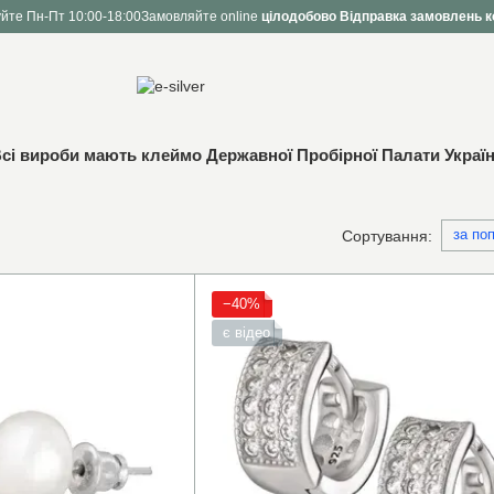
йте Пн-Пт 10:00-18:00
Замовляйте online
цілодобово
Відправка замовлень к
сі вироби мають клеймо Державної Пробірної Палати Украї
за по
Сортування:
−40%
є відео