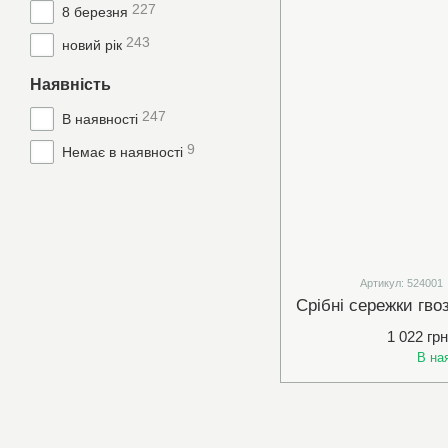
227
8 березня
243
новий рік
Наявність
247
В наявності
9
Немає в наявності
Артикул: 524001
1 022 грн
В на