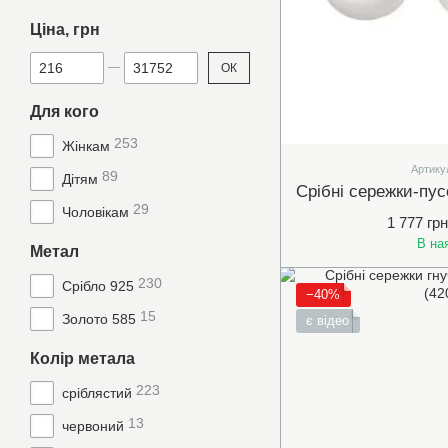
Ціна, грн
Від Ціна, грн
До Ціна, грн
ОК
Для кого
253
Жінкам
Артику
89
Дітям
29
Чоловікам
1 777 грн
В на
Метал
230
Срібло 925
−40%
15
Золото 585
є відео
Колір метала
223
сріблястий
13
червоний