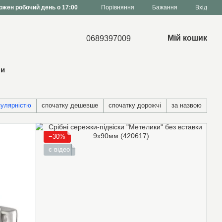
Порівняння
ожен робочий день о 17:00
Бажання
Вхід
Мій кошик
0689397009
ни
пулярністю
спочатку дешевше
спочатку дорожчі
за назвою
−30%
є відео