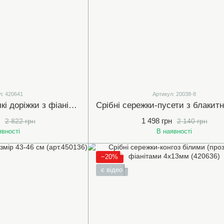
л: 420641
Артикул: 20038-8
Срібні сережки гнучкі доріжки з фіанітами (420641)
1 498 грн
2 822 грн
2 140 грн
явності
В наявності
−20%
є відео