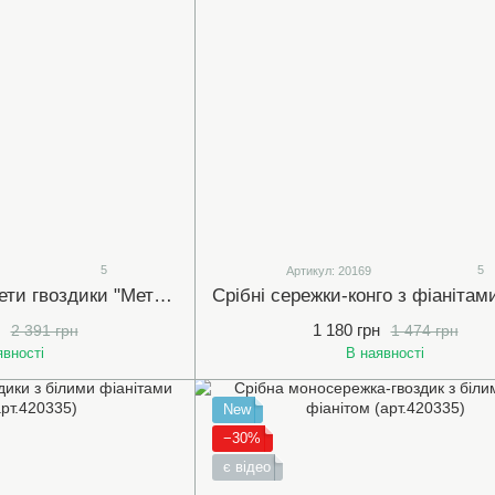
5
5
Артикул: 20169
Срібні сережки-пусети гвоздики "Метелики" асиметричні з білими (прозорими) фіанітами 8х50мм (420671)
1 180 грн
2 391 грн
1 474 грн
явності
В наявності
New
−30%
є відео