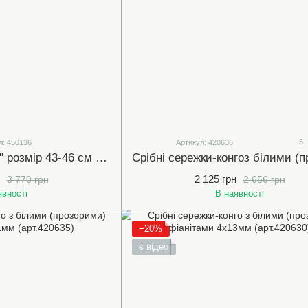
5
л: 450136
Артикул: 420636
Срібне кольє "KISS" розмір 43-46 см (арт.450136)
2 125 грн
3 770 грн
2 656 грн
явності
В наявності
−20%
є відео