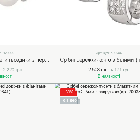
л: 420029
Артикул: 420606
Срібні сережки-пусети гвоздики з перлинами 9мм (420029)
2 503 грн
2 220 грн
4 171 грн
явності
В наявності
−30%
є відео