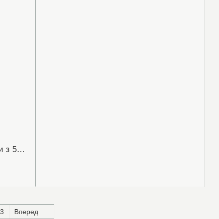
Срібні сережки гвоздики закрутки з 5мм фіанітами (арт.20038-9)
3
Вперед