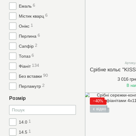
6
Емаль
6
Містик кварц
1
Онікс
6
Перлина
2
Сапфір
6
Топаз
Артику
134
Фіаніт
90
Без вставки
3 016 грн
2
В на
Перламутр
Розмір
−40%
є відео
1
14.0
1
14.5