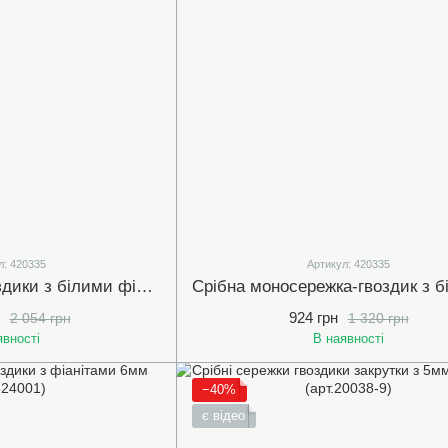
л: 420335
Артикул: 420335
Срібні сережки гвоздики з білими фіанітами кв.7мм (арт.420335)
924 грн
2 054 грн
1 320 грн
явності
В наявності
−40%
є відео