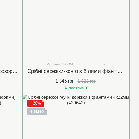
5
Артикул: 420604
Срібні сережки-конгоз білими (прозорими) фіанітами 4х13мм (420636)
Срібні сережки-конго з білими фіанітами 2х12мм (арт.420604)
1 345 грн
1 922 грн
В наявності
−20%
є відео