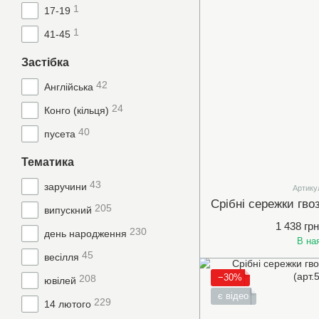
1
17-19
1
41-45
Застібка
42
Англійська
24
Конго (кільця)
40
пусета
Тематика
43
заручини
Артику
205
випускний
1 438 грн
230
день народження
В на
45
весілля
−30%
208
ювілей
є відео
229
14 лютого