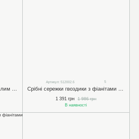
5
Артикул: 512002.6
Срібна моносережка-гвоздик з білим кв.7мм фіанітом (арт.420335)
Срібні сережки гвоздики з фіанітами 6мм діамантового огранювання (арт.512002.6)
1 391 грн
1 986 грн
В наявності