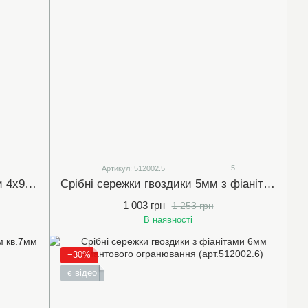
5
Артикул: 512002.5
Срібні сережки-конго з фіанітами 4х9 мм (арт.20169)
Срібні сережки гвоздики 5мм з фіанітами діамантового огранювання (арт.512002.5)
1 003 грн
1 253 грн
В наявності
−30%
є відео