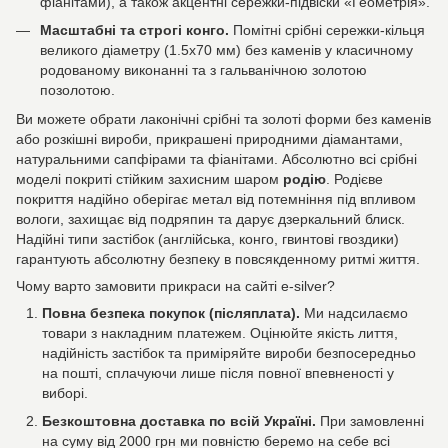
фіанітами), а також акцентні сережки-підвіски «Геометрія».
Масштабні та строгі конго.
Помітні срібні сережки-кільця
великого діаметру (1.5х70 мм) без каменів у класичному
родованому виконанні та з гальванічною золотою
позолотою.
Ви можете обрати лаконічні срібні та золоті форми без каменів
або розкішні вироби, прикрашені природними діамантами,
натуральними сапфірами та фіанітами. Абсолютно всі срібні
моделі покриті стійким захисним шаром
родію
. Родієве
покриття надійно оберігає метал від потемніння під впливом
вологи, захищає від подряпин та дарує дзеркальний блиск.
Надійні типи застібок (англійська, конго, гвинтові гвоздики)
гарантують абсолютну безпеку в повсякденному ритмі життя.
Чому варто замовити прикраси на сайті e-silver?
Повна безпека покупок (післяплата).
Ми надсилаємо
товари з накладним платежем. Оцінюйте якість лиття,
надійність застібок та приміряйте вироби безпосередньо
на пошті, сплачуючи лише після повної впевненості у
виборі.
Безкоштовна доставка по всій Україні.
При замовленні
на суму від 2000 грн ми повністю беремо на себе всі