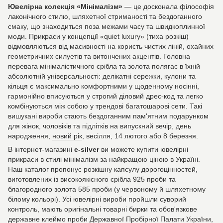
Ювелірна колекція «Мінімалізм»
— це досконала філософія
лаконічного стилю, шляхетної стриманості та бездоганного
смаку, що знаходиться поза межами часу та швидкоплинної
моди. Прикраси у концепції «quiet luxury» (тиха розкіш)
відмовляються від масивності на користь чистих ліній, охайних
геометричних силуетів та витончених акцентів. Головна
перевага мінімалістичного срібла та золота полягає в їхній
абсолютній універсальності: делікатні сережки, кулони та
кільця є максимально комфортними у щоденному носінні,
гармонійно вписуються у строгий діловий дрес-код та легко
комбінуються між собою у трендові багатошарові сети. Такі
вишукані вироби стають бездоганним пам'ятним подарунком
для жінок, чоловіків та підлітків на випускний вечір, день
народження,
новий рік
, весілля, 14 лютого або 8 березня.
В інтернет-магазині
e-silver
ви можете купити ювелірні
прикраси в стилі мінімалізм за найкращою ціною в Україні.
Наш каталог пропонує розкішну капсулу дорогоцінностей,
виготовлених із високоякісного срібла 925 проби та
благородного золота 585 проби (у червоному й шляхетному
білому кольорі). Усі ювелірні вироби пройшли суворий
контроль, мають оригінальні товарні бирки та обов'язкове
державне клеймо проби Державної Пробірної Палати України,