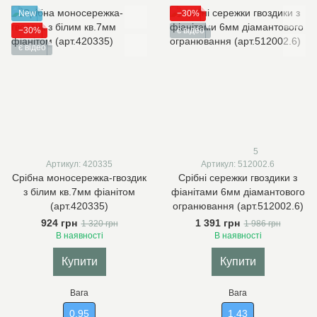
New
−30%
−30%
є відео
є відео
5
Артикул: 420335
Артикул: 512002.6
Срібна моносережка-гвоздик
Срібні сережки гвоздики з
з білим кв.7мм фіанітом
фіанітами 6мм діамантового
(арт.420335)
огранювання (арт.512002.6)
924 грн
1 391 грн
1 320 грн
1 986 грн
В наявності
В наявності
Купити
Купити
Вага
Вага
0.95
1.43