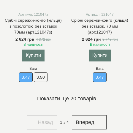
Артикул: 121047з
Артикул: 121047
Срібні сережки-конго (кільця)
Срібні сережки-конго (кільця)
з позолотою без вставок
без вставок, 70 мм
70мм (арт.121047з)
(арт.121047)
2 624 грн
2 624 грн
4 372 грн
3 748 грн
В наявності
В наявності
Купити
Купити
Вага
Вага
3.47
3.50
3.47
Показати ще 20 товарів
Назад
Вперед
1
з 4