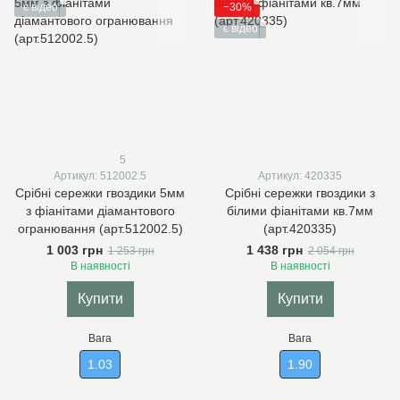
є відео
−30%
є відео
5
Артикул: 512002.5
Артикул: 420335
Срібні сережки гвоздики 5мм
Срібні сережки гвоздики з
з фіанітами діамантового
білими фіанітами кв.7мм
огранювання (арт.512002.5)
(арт.420335)
1 003 грн
1 438 грн
1 253 грн
2 054 грн
В наявності
В наявності
Купити
Купити
Вага
Вага
1.03
1.90