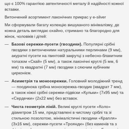
що є 100% гарантією автентичності металу й надійності кожної
вставки.
Витончений асортимент лаконічних прикрас у e-silver
Ми сформували багату колекцію вишуканого мінімалізму, де
кожна деталь виглядає охайно, стримано та благородно для
жінок, чоловіків і дітей:
Базові сережки-пусети (гвоздики).
Популярні срібні
гвоздики з витонченими натуральними перлинами (9 мм),
акуратні пусети на гвинтовій закрутці з небесно-блакитним
топазом «Скай» (5 мм), а також лаконічні круглі (5 мм, 6
мм) та квадратні (7 мм) гвоздики з сяючим кубічним
цирконієм.
Асиметрія та моносережки.
Головний молодіжний тренд
— поодинока срібна моносережка-гвоздик (квадрат 7 мм),
а також ніжні срібні сережки-підвіски «Кульки» (7х95 мм) та
«Сердечки» (2х22 мм) без вставок.
Чиста геометрія ліній.
Великі круглі пусети «Коло»
діаметром 15 мм, представлені в чистому сріблі та зі
стильною позолотою, мінімалістичні гвоздики «Крапля»
(3х16 мм), сережки-пусети «Троянди» (без каменів та з