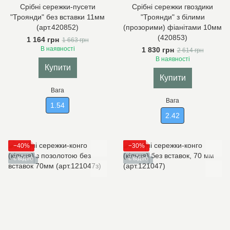
Срібні сережки-пусети
Срібні сережки гвоздики
"Троянди" без вставки 11мм
"Троянди" з білими
(арт.420852)
(прозорими) фіанітами 10мм
(420853)
1 164 грн
1 663 грн
В наявності
1 830 грн
2 614 грн
В наявності
Купити
Купити
Вага
Вага
1.54
2.42
−40%
−30%
є відео
є відео