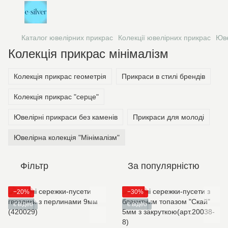
Каталог ювелірних прикрас
Колекції ювелірних прикрас
Юве
Колекція прикрас мінімалізм
Колекція прикрас геометрія
Прикраси в стилі брендів
Колекція прикрас "серце"
Ювелірні прикраси без каменів
Прикраси для молоді
Ювелірна колекція "Мінімалізм"
Фільтр
За популярністю
−20%
−30%
є відео
є відео