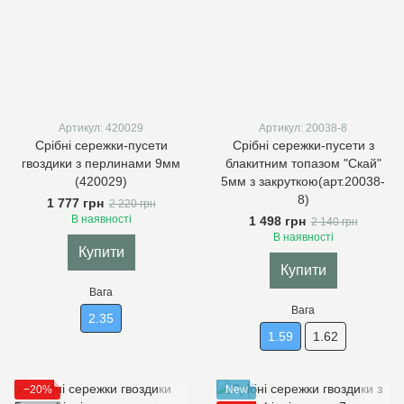
Артикул: 420029
Артикул: 20038-8
Срібні сережки-пусети
Срібні сережки-пусети з
гвоздики з перлинами 9мм
блакитним топазом "Скай"
(420029)
5мм з закруткою(арт.20038-
8)
1 777 грн
2 220 грн
В наявності
1 498 грн
2 140 грн
В наявності
Купити
Купити
Вага
Вага
2.35
1.59
1.62
−20%
New