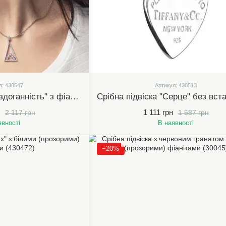
л: 430547
Артикул: 430513
Срібна підвіска "Бездоганність" з фіанітами 17х32мм (430547)
1 111 грн
2 117 грн
1 587 грн
явності
В наявності
−20%