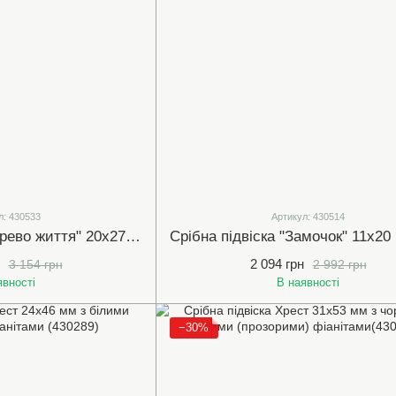
л: 430533
Артикул: 430514
Срібна підвіска "Дерево життя" 20х27 мм з кольоровою емаллю та білими (прозорими) фіанітами (430533)
2 094 грн
3 154 грн
2 992 грн
явності
В наявності
−30%