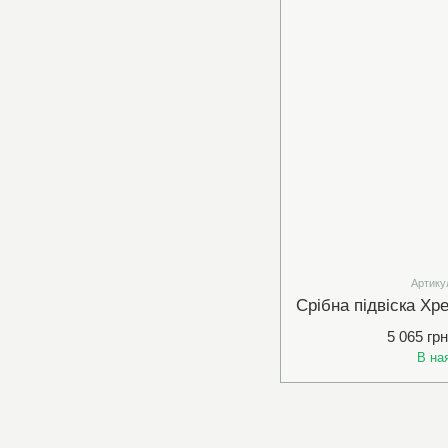
Артику
5 065 грн
В на