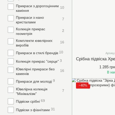
Прикраси з дорогоцінним
10
каміння
Прикраси з нано
7
кристалами
Колекція прикрас
2
геометрія
Комплекти ювелірних
16
виробів
10
Прикраси в стилі брендів
Артику
3
Колекція прикрас "серце"
1 285 грн
Ювелірні прикраси без
16
В на
каменів
9
Прикраси для молоді
−40%
Ювелірна колекція
7
"Мінімалізм"
69
Підвіски срібні
31
Підвіски з фіанітами