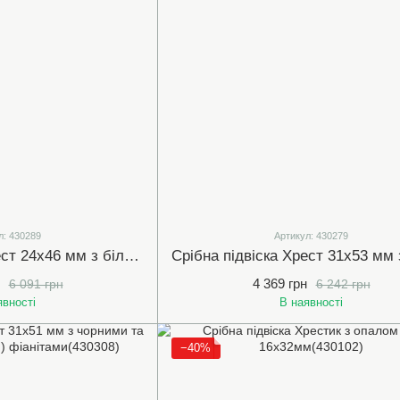
л: 430289
Артикул: 430279
Срібна підвіска Хрест 24х46 мм з білими (прозорими) фіанітами (430289)
4 369 грн
6 091 грн
6 242 грн
явності
В наявності
−40%