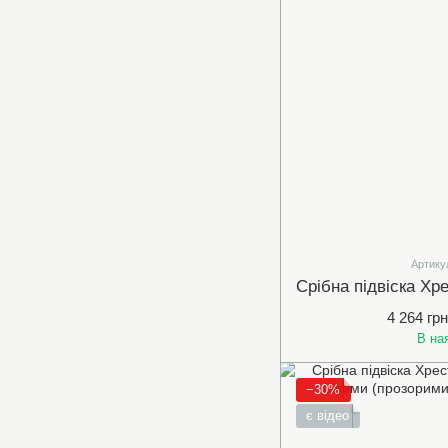
Артику
4 264 грн
В на
−30%
є відео