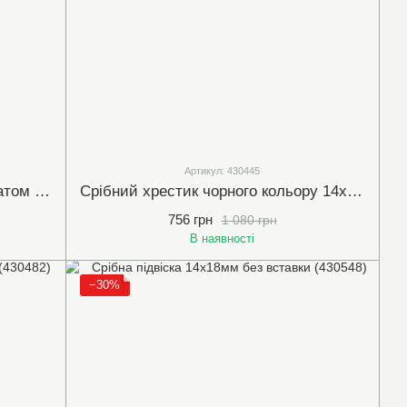
Артикул: 430445
Срібна підвіска з червоним гранатом та білими (прозорими) фіанітами (30045)
Срібний хрестик чорного кольору 14х24 мм з фіанітами (430445)
756 грн
1 080 грн
В наявності
−30%