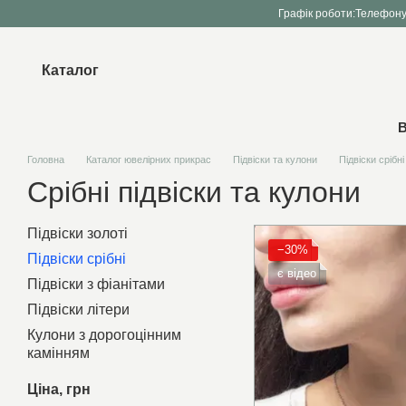
Перейти до основного контенту
Графік роботи:
Телефону
Каталог
В
Головна
Каталог ювелірних прикрас
Підвіски та кулони
Підвіски срібні
Срібні підвіски та кулони
Підвіски золоті
−30%
Підвіски срібні
є відео
Підвіски з фіанітами
Підвіски літери
Кулони з дорогоцінним
камінням
Ціна, грн