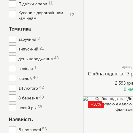
11
Підвіски літери
Кулони з дорогоцінним
12
камінням
Тематика
3
заручини
21
випускний
43
день народження
1
Артику
весілля
40
ювілей
2 593 грн
42
14 лютого
В на
40
8 березня
−30%
58
новий рік
Наявність
56
В наявності