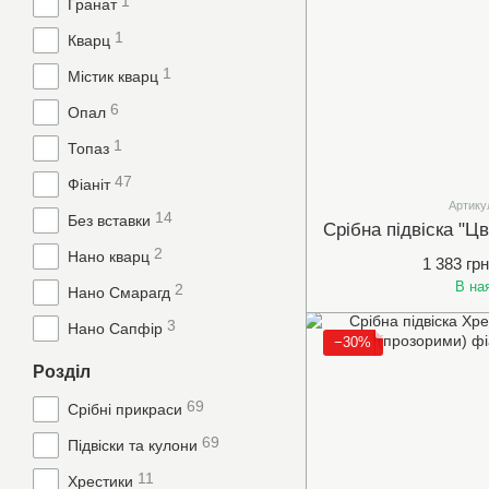
1
Гранат
1
Кварц
1
Містик кварц
6
Опал
1
Топаз
47
Фіаніт
Артику
14
Без вставки
2
Нано кварц
1 383 грн
В на
2
Нано Смарагд
3
Нано Сапфір
−30%
Розділ
69
Срібні прикраси
69
Підвіски та кулони
11
Хрестики