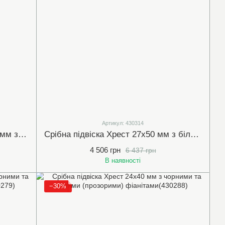
Артикул: 430314
Срібна підвіска "Замочок" 11х20 мм з білими (прозорими) фіанітами (430514)
Срібна підвіска Хрест 27х50 мм з білими (прозорими) фіанітами (430314)
4 506 грн
6 437 грн
В наявності
−30%