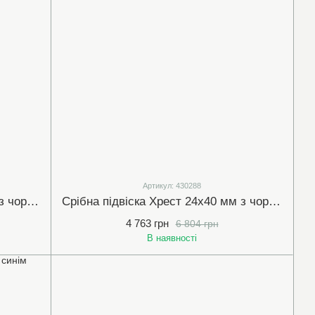
Артикул: 430288
Срібна підвіска Хрест 31х53 мм з чорними та білими (прозорими) фіанітами(430279)
Срібна підвіска Хрест 24х40 мм з чорними та білими (прозорими) фіанітами(430288)
4 763 грн
6 804 грн
В наявності