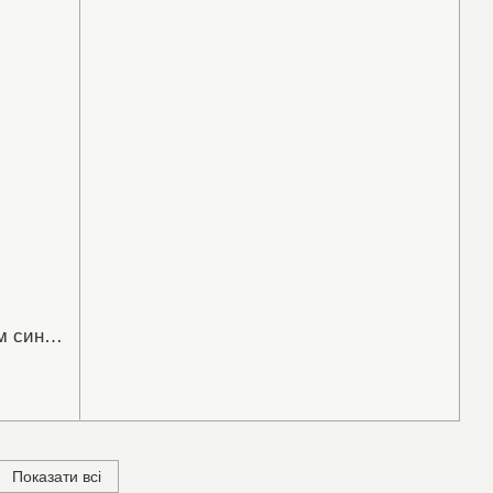
Срібна підвіска Хрестик з опалом синім 16х32мм(430102)
Показати всі