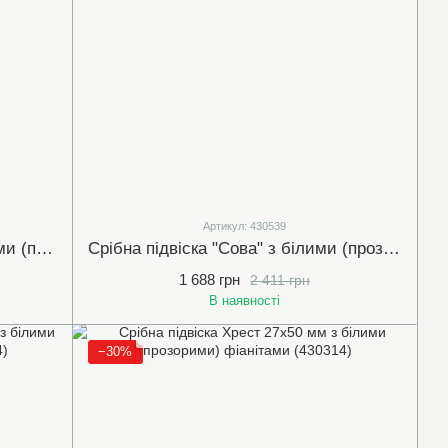
Артикул: 430539
Срібна підвіска 20х34 мм з білими (прозорими) фіанітами (430084)
Срібна підвіска "Сова" з білими (прозорими) фіанітами (430539)
1 688 грн
2 411 грн
В наявності
−30%