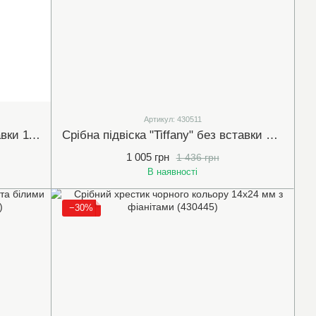
Артикул: 430511
Срібна підвіска "Серце" без вставки 11х18мм (430513)
Срібна підвіска "Tiffany" без вставки 12х18мм (430511)
1 005 грн
1 436 грн
В наявності
−30%