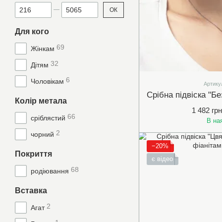
Від Ціна, грн
До Ціна, грн
ОК
Для кого
69
Жінкам
32
Дітям
6
Чоловікам
Артику
Колір метала
1 482 грн
66
сріблястий
В на
2
чорний
−20%
Покриття
є відео
68
родіювання
Вставка
2
Агат