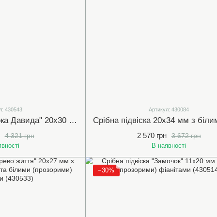
л: 430543
Артикул: 430084
Срібна підвіска "Зірка Давида" 20х30 мм з білими (прозорими) фіанітами (430543)
2 570 грн
4 321 грн
3 672 грн
явності
В наявності
−30%