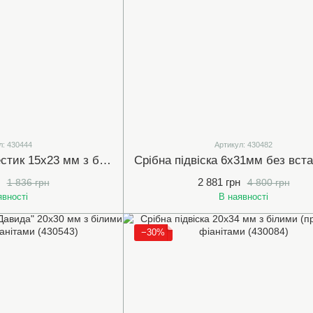
л: 430444
Артикул: 430482
Срібна підвіска Хрестик 15х23 мм з білими (прозорими) фіанітами (430444)
2 881 грн
1 836 грн
4 800 грн
явності
В наявності
−30%