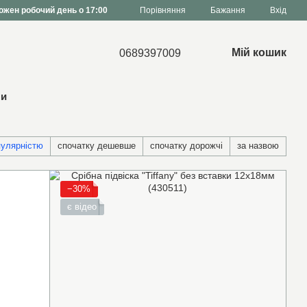
Порівняння
ожен робочий день о 17:00
Бажання
Вхід
Мій кошик
0689397009
ни
пулярністю
спочатку дешевше
спочатку дорожчі
за назвою
−30%
є відео