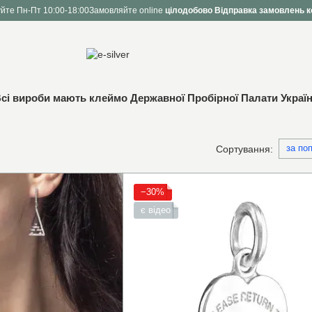
йте Пн-Пт 10:00-18:00
Замовляйте online
цілодобово
Відправка замовлень к
сі вироби мають клеймо Державної Пробірної Палати Украї
за по
Сортування:
−30%
є відео