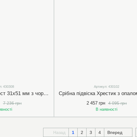
л: 430308
Артикул: 430102
Срібна підвіска Хрест 31х51 мм з чорними та білими (прозорими) фіанітами(430308)
2 457 грн
7 236 грн
4 095 грн
явності
В наявності
Назад
1
2
3
4
Вперед