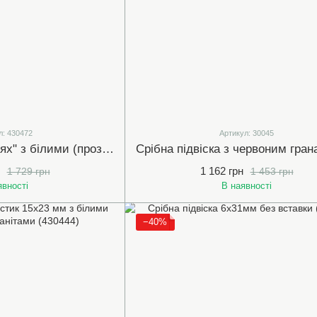
л: 430472
Артикул: 30045
Срібна підвіска "Цвях" з білими (прозорими) фіанітами (430472)
1 162 грн
1 729 грн
1 453 грн
явності
В наявності
−40%