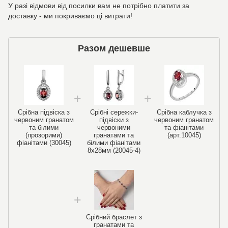
У разі відмови від посилки вам не потрібно платити за
доставку - ми покриваємо ці витрати!
Разом дешевше
Срібна підвіска з
Срібні сережки-
Срібна каблучка з
червоним гранатом
підвіски з
червоним гранатом
та білими
червоними
та фіанітами
(прозорими)
гранатами та
(арт.10045)
фіанітами (30045)
білими фіанітами
8х28мм (20045-4)
Срібний браслет з
гранатами та