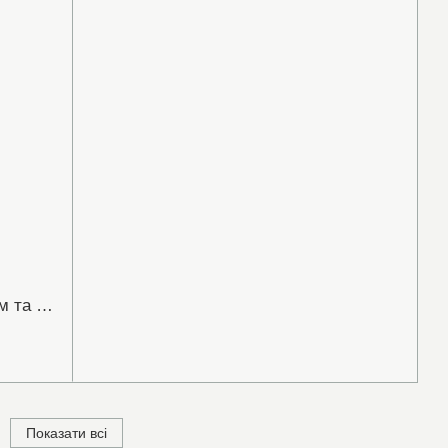
Срібна каблучка з містик кварцем та фіанітами (арт.10009)
Показати всі