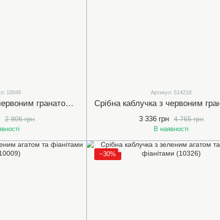
л: 10045
Артикул: 514218
Срібна каблучка з червоним гранатом та фіанітами (арт.10045)
3 336 грн
2 906 грн
4 765 грн
явності
В наявності
−30%