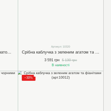
Артикул: 10320
Срібна каблучка з червоним гранатом та фіанітами (арт.514218)
Срібна каблучка з зеленим агатом та білими (прозорими) фіанітами (10320)
3 591 грн
5 130 грн
В наявності
−30%