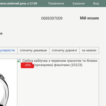
Порівняння
ожен робочий день о 17:00
Бажання
Вхід
Мій кошик
0689397009
ни
пулярністю
спочатку дешевше
спочатку дорожчі
за назвою
−20%