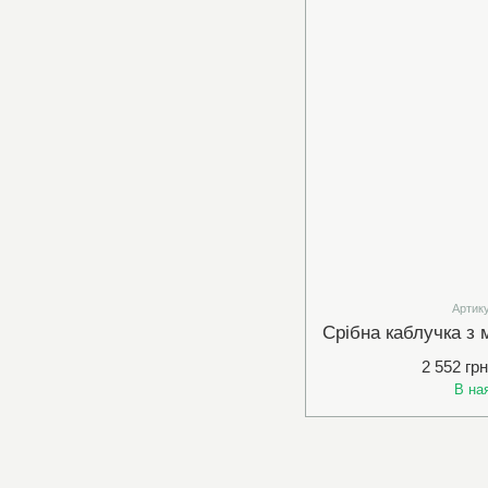
Артику
2 552 грн
В на