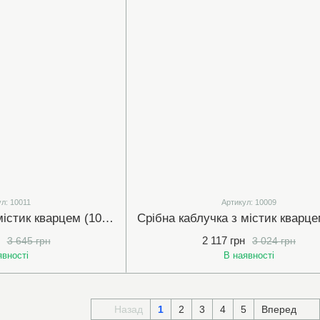
л: 10011
Артикул: 10009
Срібна каблучка з містик кварцем (10011)
2 117 грн
3 645 грн
3 024 грн
явності
В наявності
Назад
1
2
3
4
5
Вперед