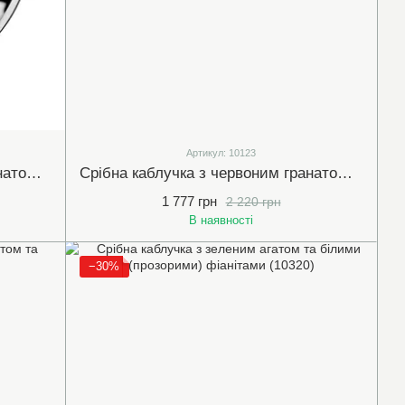
Артикул: 10123
Срібна каблучка з червоним гранатом та чорними фіанітами (10019)
Срібна каблучка з червоним гранатом та білими (прозорими) фіанітами (10123)
1 777 грн
2 220 грн
В наявності
−30%