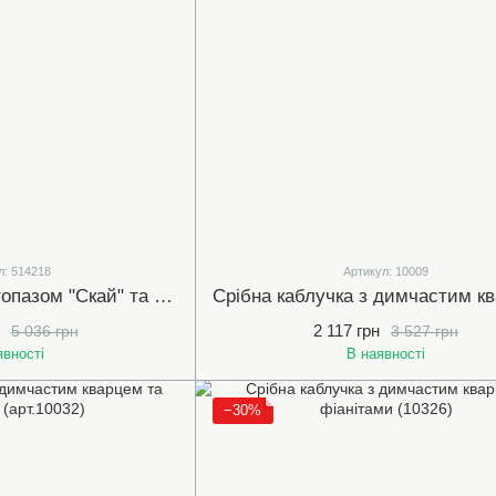
л: 514218
Артикул: 10009
Срібна каблучка з топазом "Скай" та фіанітами (арт.514218)
2 117 грн
5 036 грн
3 527 грн
явності
В наявності
−30%