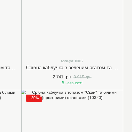
Артикул: 10012
Срібна каблучка з зеленим агатом та чорними фіанітами (10326)
Срібна каблучка з зеленим агатом та фіанітами (арт.10012)
2 741 грн
3 915 грн
В наявності
−30%