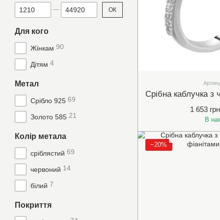
Від Ціна, грн
До Ціна, грн
ОК
Для кого
90
Жінкам
4
Дітям
Метал
Артику
69
Срібло 925
1 653 грн
21
Золото 585
В на
Колір метала
−20%
69
сріблястий
14
червоний
7
білий
Покриття