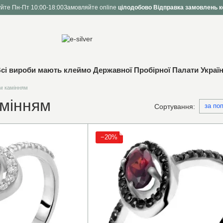
йте Пн-Пт 10:00-18:00
Замовляйте online
цілодобово
Відправка замовлень к
сі вироби мають клеймо Державної Пробірної Палати Украї
им камінням
амінням
за по
Сортування:
−20%