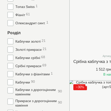
1
Топаз Swiss
61
Фіаніт
1
Олександрит синт.
Розділ
21
Каблучки золоті
21
Золоті прикраси
Артику
68
Каблучки срібні
69
Срібні прикраси
1 512 грн
1
Каблучки з фіанітами
В на
90
Каблучки
−30%
Каблучки з дорогоцінним
90
камінням
Прикраси з дорогоцінним
90
каміння