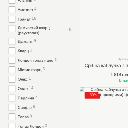
Альпініт
4
Аметист
15
Гранат
Димчастий кварц
8
(раухтопаз)
9
Діамант
1
Кварц
1
Артику
Лондон топаз нано
5
Містик кварц
1 819 грн
1
Онікс
В на
14
Опал
−30%
4
Перлина
5
Сапфір
8
Топаз
2
Топаз Лондон