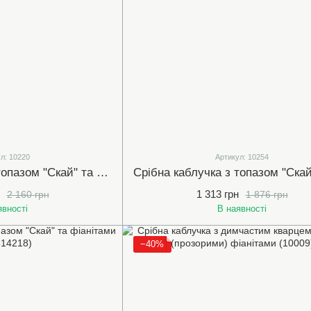
л: 10220
Артикул: 10254
Срібна каблучка з топазом "Скай" та білими (прозорими) фіанітами (10220)
1 313 грн
2 160 грн
1 876 грн
явності
В наявності
−40%