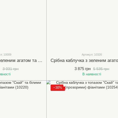
л: 10009
Артикул: 10326
Срібна каблучка з зеленим агатом та фіанітами (арт.10009)
3 875 грн
3 031 грн
5 535 грн
явності
В наявності
−30%