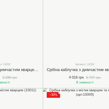
л: 10032
Артикул: 10326
Срібна каблучка з димчастим кварцем та фіанітами (арт.10032)
4 016 грн
3 280 грн
5 737 грн
явності
В наявності
−30%