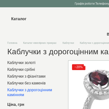
Перейти до основного контенту
Графік роботи:
Телефону
Каталог
В
Головна
Каталог ювелірних прикрас
Каблучки
Каблучки з дорогоцінн
Каблучки з дорогоцінним к
Каблучки золоті
−20%
Каблучки срібні
Каблучки з фіанітами
Каблучки без каменів
Каблучки з дорогоцінним
камінням
Ціна, грн