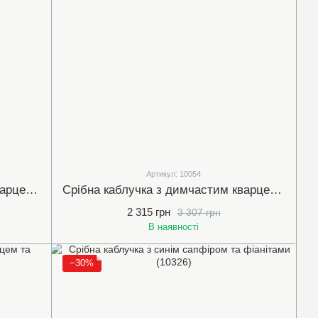
Артикул: 10054
Срібна каблучка з димчастим кварцем та білими (прозорими) фіанітами (10009)
Срібна каблучка з димчастим кварцем (арт.10054)
2 315 грн
3 307 грн
В наявності
−30%