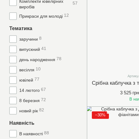
Комплекти ювелірних
57
виробів
12
Прикраси для молоді
Тематика
8
заручини
41
випускний
78
день народження
10
весілля
Артику
77
ювілей
67
14 лютого
3 525 грн
В на
72
8 березня
82
новий рік
−30%
Наявність
88
В наявності