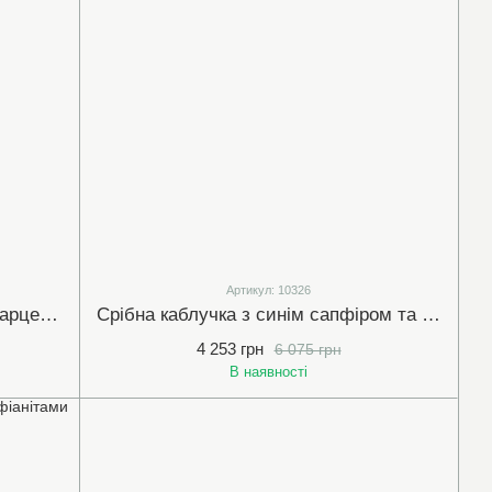
Артикул: 10326
Срібна каблучка з димчастим кварцем та фіанітами (10326)
Срібна каблучка з синім сапфіром та фіанітами (10326)
4 253 грн
6 075 грн
В наявності