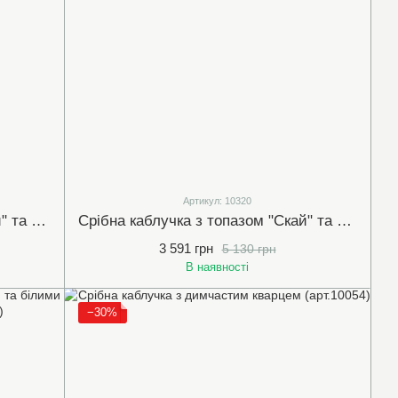
Артикул: 10320
Срібна каблучка з топазом "Скай" та білими (прозорими) фіанітами (10254)
Срібна каблучка з топазом "Скай" та білими (прозорими) фіанітами (10320)
3 591 грн
5 130 грн
В наявності
−30%