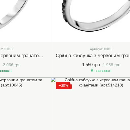
л: 10019
Артикул: 10019
Срібна каблучка з червоним гранатом та білими (прозорими) фіанітами (10019)
1 550 грн
2 066 грн
1 938 грн
явності
В наявності
−30%