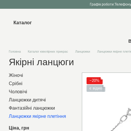
Перейти до основного контенту
Графік роботи:
Телефону
Каталог
В
Головна
Каталог ювелірних прикрас
Ланцюжки
Ланцюжки якірне плеті
Якірні ланцюги
Жіночі
−20%
Срібні
є відео
Чоловічі
Ланцюжки дитячі
Фантазійні ланцюжки
Ланцюжки якірне плетіння
Ціна, грн