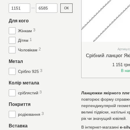
Від Ціна, грн
До Ціна, грн
ОК
Для кого
3
Жінкам
1
Дітям
2
Артикул
Чоловікам
Метал
1 151 грн
3
В на
Срібло 925
Колір метала
3
сріблястий
Ланцюжки якірного пле
повторює форму справжнь
Покриття
перпендикулярній геометр
великі підвіски, натільн
3
родіювання
рік чи значущий ювілей.
Вставка
В інтернет-магазині
e-sil