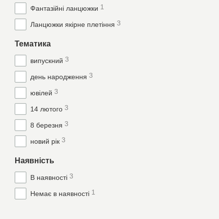
1
Фантазійні ланцюжки
Пряма вигода від в
пропонуючи акційні з
3
Ланцюжки якірне плетіння
Оберіть класику, перевір
Тематика
3
випускний
3
день народження
3
ювілей
3
14 лютого
3
8 березня
3
новий рік
Наявність
3
В наявності
1
Немає в наявності