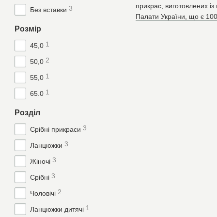
прикрас, виготовлених із
3
Без вставки
Палати України, що є 10
Розмір
Асортимент якірних ланцюг
1
45,0
Ми підібрали лаконічні та
2
Універсальний клас
50,0
максимально охайно й
1
55,0
Ультрамодний Якір-Г
1
65.0
перетинку посередині
Надійне ювелірне п
Розділ
потемніння при конта
3
Срібні прикраси
Якірні ланцюги оснащені
3
Ланцюжки
під час щоденного носінн
3
Жіночі
Чому варто замовити срібл
3
Повна безпека покуп
Срібні
замка та точність ро
2
Чоловічі
Безкоштовна доставк
1
Ланцюжки дитячі
вашої посилки у Київ,