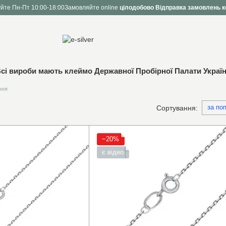
йте Пн-Пт 10:00-18:00
Замовляйте online
цілодобово
Відправка замовлень к
сі вироби мають клеймо Державної Пробірної Палати Украї
ння
за по
Сортування:
−20%
є відео