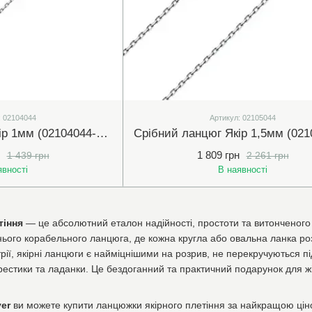
: 02104044
Артикул: 02105044
Срібний ланцюг Якір 1мм (02104044-45)
1 809 грн
1 439 грн
2 261 грн
явності
В наявності
тіння
— це абсолютний еталон надійності, простоти та витонченого м
ого корабельного ланцюга, де кожна кругла або овальна ланка ро
ії, якірні ланцюги є найміцнішими на розрив, не перекручуються п
і хрестики та ладанки. Це бездоганний та практичний подарунок для ж
ver
ви можете купити ланцюжки якірного плетіння за найкращою ціно