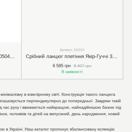
Артикул: 151013
Срібний ланцюг Якір 1,5мм (02105044-50)
Срібний ланцюг плетіння Якір-Гуччі 3мм (151013)
6 585 грн
9 407 грн
В наявності
інімалізму в ювелірному світі. Конструкція такого ланцюга
зташовується перпендикулярно до попередньої. Завдяки такій
ід час руху і вважаються найкращою, найнадійнішою базою під
інок, чоловіків та дітей на випускний, день народження, новий
ю в Україні. Наш каталог пропонує збалансовану колекцію