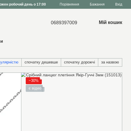
Порівняння
ожен робочий день о 17:00
Бажання
Вхід
Мій кошик
0689397009
ни
пулярністю
спочатку дешевше
спочатку дорожчі
за назвою
−30%
є відео