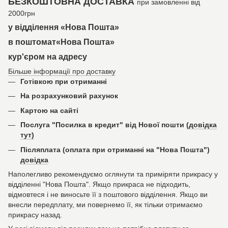
БЕЗКОШТОВНА ДОСТАВКА
при замовленні від
2000грн
у відділення «Нова Пошта»
в поштомат«Нова Пошта»
кур'єром на адресу
Більше інформації про доставку
Готівкою при отриманні
На розрахунковий рахунок
Картою на сайті
Послуга "Посилка в кредит" від Нової пошти
(довідка
тут)
Післяплата (оплата при отриманні на "Нова Пошта")
довідка
Наполегливо рекомендуємо оглянути та приміряти прикрасу у
відділенні "Нова Пошта". Якщо прикраса не підходить,
відмовтеся і не виносьте її з поштового відділення. Якщо ви
внесли передплату, ми повернемо її, як тільки отримаємо
прикрасу назад.