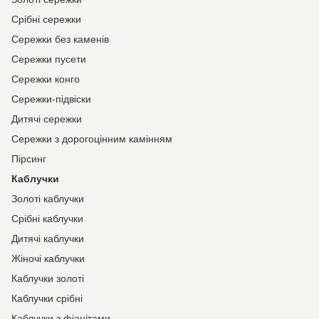
Срібні сережки
Сережки без каменів
Сережки пусети
Сережки конго
Сережки-підвіски
Дитячі сережки
Сережки з дорогоцінним камінням
Пірсинг
Каблучки
Золоті каблучки
Срібні каблучки
Дитячі каблучки
Жіночі каблучки
Каблучки золоті
Каблучки срібні
Каблучки з фіанітами