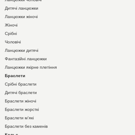
Дитячі ланцюжки
Ланцюжки жіночі
Жіночі
Срібні
Чоловічі
Ланцюжки дитячі
Фантазійні ланцюжки
Ланцюжки якірне плетіння
Браслети
Срібні браслети
Дитячі браслети
Браслети жіночі
Браслети жорсткі
Браслети м'які
Браслети без каменів
Кольє