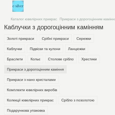
Каталог ювелірних прикрас
Прикраси з дорогоцінним камінн
Каблучки з дорогоцінним камінням
Золоті прикраси
Срібні прикраси
Сережки
Каблучки
Підвіски та кулони
Ланцюжки
Браслети
Кольє
Столове срібло
Хрестики
Прикраси з дорогоцінним каміння
Прикраси з нано кристалами
Комплекти ювелірних виробів
Колекції ювелірних прикрас
Срібло з позолотою
Подарункова упаковка