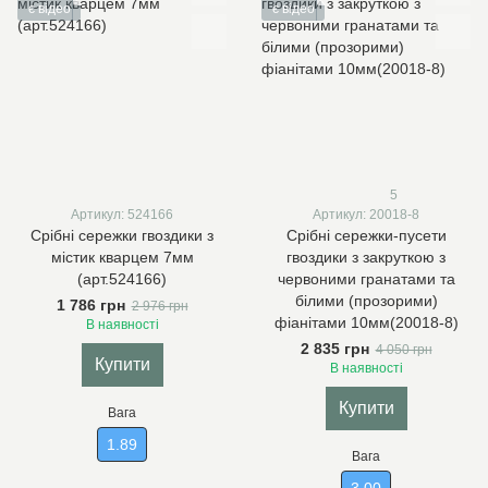
є відео
є відео
5
Артикул: 524166
Артикул: 20018-8
Срібні сережки гвоздики з
Срібні сережки-пусети
містик кварцем 7мм
гвоздики з закруткою з
(арт.524166)
червоними гранатами та
білими (прозорими)
1 786 грн
2 976 грн
фіанітами 10мм(20018-8)
В наявності
2 835 грн
4 050 грн
Купити
В наявності
Купити
Вага
1.89
Вага