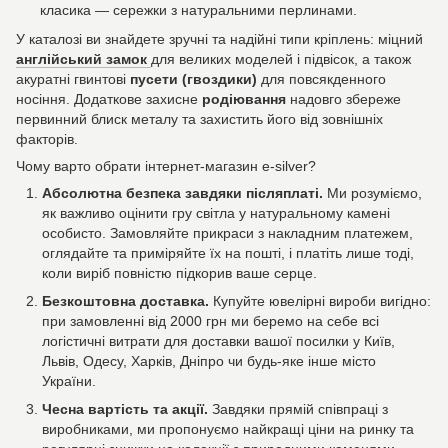
класика — сережки з натуральними перлинами.
У каталозі ви знайдете зручні та надійні типи кріплень: міцний
англійський замок
для великих моделей і підвісок, а також
акуратні гвинтові
пусети (гвоздики)
для повсякденного
носіння. Додаткове захисне
родіювання
надовго збереже
первинний блиск металу та захистить його від зовнішніх
факторів.
Чому варто обрати інтернет-магазин e-silver?
Абсолютна безпека завдяки післяплаті.
Ми розуміємо,
як важливо оцінити гру світла у натуральному камені
особисто. Замовляйте прикраси з накладним платежем,
оглядайте та приміряйте їх на пошті, і платіть лише тоді,
коли виріб повністю підкорив ваше серце.
Безкоштовна доставка.
Купуйте ювелірні вироби вигідно:
при замовленні від 2000 грн ми беремо на себе всі
логістичні витрати для доставки вашої посилки у Київ,
Львів, Одесу, Харків, Дніпро чи будь-яке інше місто
України.
Чесна вартість та акції.
Завдяки прямій співпраці з
виробниками, ми пропонуємо найкращі ціни на ринку та