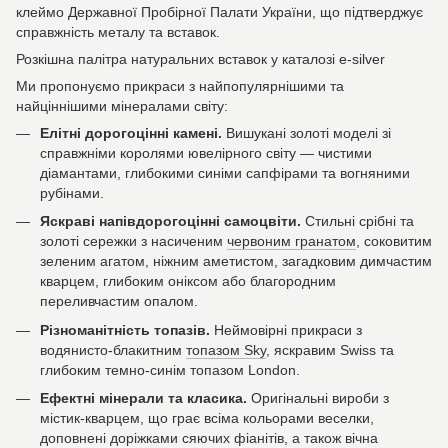
клеймо Державної Пробірної Палати України, що підтверджує
справжність металу та вставок.
Розкішна палітра натуральних вставок у каталозі e-silver
Ми пропонуємо прикраси з найпопулярнішими та
найціннішими мінералами світу:
Елітні дорогоцінні камені.
Вишукані золоті моделі зі
справжніми королями ювелірного світу — чистими
діамантами, глибокими синіми сапфірами та вогняними
рубінами.
Яскраві напівдорогоцінні самоцвіти.
Стильні срібні та
золоті сережки з насиченим
червоним гранатом
, соковитим
зеленим агатом, ніжним аметистом, загадковим димчастим
кварцем, глибоким оніксом або благородним
переливчастим опалом.
Різноманітність топазів.
Неймовірні прикраси з
водянисто-блакитним
топазом Sky
, яскравим Swiss та
глибоким темно-синім топазом London.
Ефектні мінерали та класика.
Оригінальні вироби з
містик-кварцем, що грає всіма кольорами веселки,
доповнені доріжками сяючих фіанітів, а також вічна