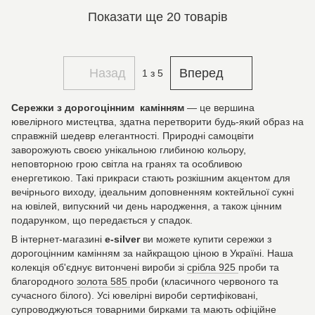
Показати ще 20 товарів
Назад
Вперед
1
з 5
Сережки з дорогоцінним камінням
— це вершина
ювелірного мистецтва, здатна перетворити будь-який образ на
справжній шедевр елегантності. Природні самоцвіти
заворожують своєю унікальною глибиною кольору,
неповторною грою світла на гранях та особливою
енергетикою. Такі прикраси стають розкішним акцентом для
вечірнього виходу, ідеальним доповненням коктейльної сукні
на ювілей, випускний чи день народження, а також цінним
подарунком, що передається у спадок.
В інтернет-магазині
e-silver
ви можете купити сережки з
дорогоцінним камінням за найкращою ціною в Україні. Наша
колекція об'єднує витончені вироби зі
срібла 925
проби та
благородного
золота 585
проби (класичного червоного та
сучасного білого). Усі ювелірні вироби сертифіковані,
супроводжуються товарними бирками та мають офіційне