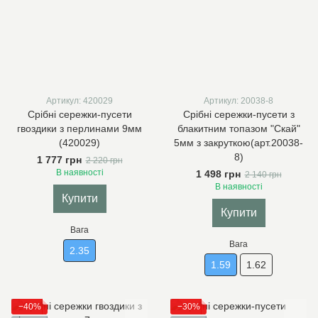
Артикул: 420029
Артикул: 20038-8
Срібні сережки-пусети
Срібні сережки-пусети з
гвоздики з перлинами 9мм
блакитним топазом "Скай"
(420029)
5мм з закруткою(арт.20038-
8)
1 777 грн
2 220 грн
В наявності
1 498 грн
2 140 грн
В наявності
Купити
Купити
Вага
Вага
2.35
1.59
1.62
−40%
−30%