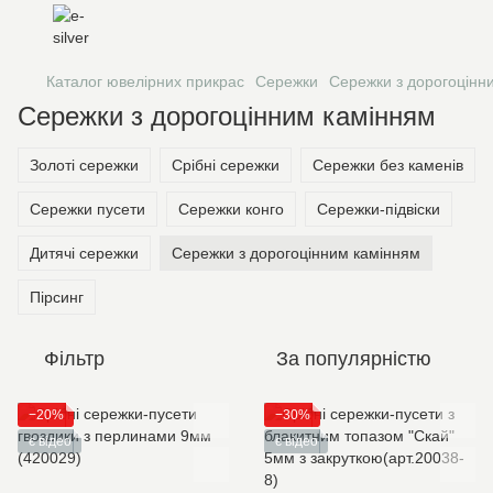
Каталог ювелірних прикрас
Сережки
Сережки з дорогоцінн
Сережки з дорогоцінним камінням
Золоті сережки
Срібні сережки
Сережки без каменів
Сережки пусети
Сережки конго
Сережки-підвіски
Дитячі сережки
Сережки з дорогоцінним камінням
Пірсинг
Фільтр
За популярністю
−20%
−30%
є відео
є відео