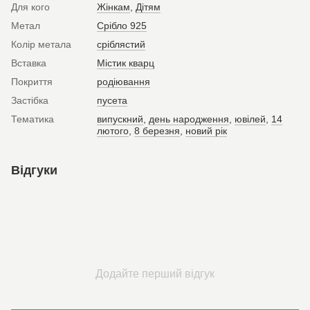
Для кого
Жінкам
,
Дітям
Метал
Срібло 925
Колір метала
сріблястий
Вставка
Містик кварц
Покриття
родіювання
Застібка
пусета
Тематика
випускний
,
день народження
,
ювілей
,
14
лютого
,
8 березня
,
новий рік
Відгуки
Додайте перший відгук