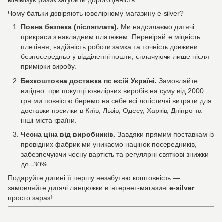
мінімізує ризик загубити дорогоцінність.
Чому батьки довіряють ювелірному магазину e-silver?
Повна безпека (післяплата).
Ми надсилаємо дитячі
прикраси з накладним платежем. Перевіряйте міцність
плетіння, надійність роботи замка та точність довжини
безпосередньо у відділенні пошти, сплачуючи лише після
примірки виробу.
Безкоштовна доставка по всій Україні.
Замовляйте
вигідно: при покупці ювелірних виробів на суму від 2000
грн ми повністю беремо на себе всі логістичні витрати для
доставки посилки в Київ, Львів, Одесу, Харків, Дніпро та
інші міста країни.
Чесна ціна від виробників.
Завдяки прямим поставкам із
провідних фабрик ми уникаємо націнок посередників,
забезпечуючи чесну вартість та регулярні святкові знижки
до -30%.
Подаруйте дитині її першу незабутню коштовність —
замовляйте дитячі ланцюжки в інтернет-магазині
e-silver
просто зараз!