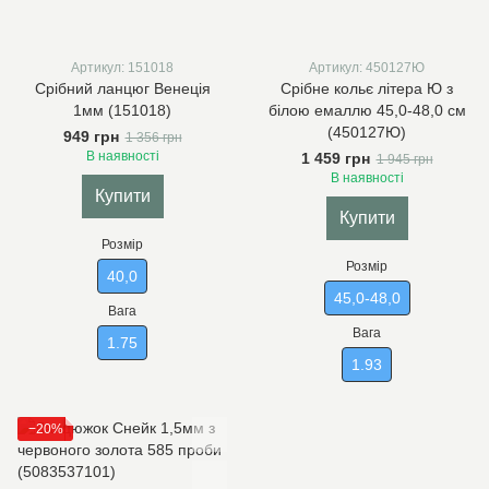
Артикул: 151018
Артикул: 450127Ю
Срібний ланцюг Венеція
Срібне кольє літера Ю з
1мм (151018)
білою емаллю 45,0-48,0 см
(450127Ю)
949 грн
1 356 грн
В наявності
1 459 грн
1 945 грн
В наявності
Купити
Купити
Розмір
Розмір
40,0
45,0-48,0
Вага
Вага
1.75
1.93
−20%