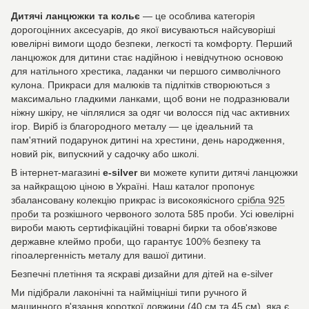
Дитячі ланцюжки та кольє
— це особлива категорія
дорогоцінних аксесуарів, до якої висуваються найсуворіші
ювелірні вимоги щодо безпеки, легкості та комфорту. Перший
ланцюжок для дитини стає надійною і невідчутною основою
для натільного хрестика, ладанки чи першого символічного
кулона. Прикраси для малюків та підлітків створюються з
максимально гладкими ланками, щоб вони не подразнювали
ніжну шкіру, не чіплялися за одяг чи волосся під час активних
ігор. Виріб із благородного металу — це ідеальний та
пам'ятний подарунок дитині на хрестини, день народження,
новий рік, випускний у садочку або школі.
В інтернет-магазині
e-silver
ви можете купити дитячі ланцюжки
за найкращою ціною в Україні. Наш каталог пропонує
збалансовану колекцію прикрас із високоякісного
срібла 925
проби
та розкішного червоного золота 585 проби. Усі ювелірні
вироби мають сертифікаційні товарні бирки та обов'язкове
державне клеймо проби, що гарантує 100% безпеку та
гіпоалергенність металу для вашої дитини.
Безпечні плетіння та яскраві дизайни для дітей на e-silver
Ми підібрали лаконічні та найміцніші типи ручного й
машинного в'язання короткої довжини (40 см та 45 см), яка є