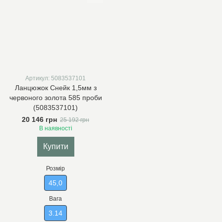
Артикул: 5083537101
Ланцюжок Снейк 1,5мм з
червоного золота 585 проби
(5083537101)
20 146 грн
25 192 грн
В наявності
Купити
Розмір
45,0
Вага
3.14