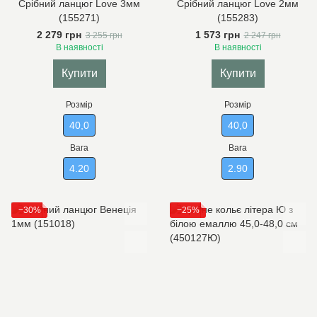
Срібний ланцюг Love 3мм
Срібний ланцюг Love 2мм
(155271)
(155283)
2 279 грн
1 573 грн
3 255 грн
2 247 грн
В наявності
В наявності
Купити
Купити
Розмір
Розмір
40,0
40,0
Вага
Вага
4.20
2.90
−30%
−25%