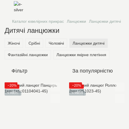
Каталог ювелірних прикрас
Ланцюжки
Ланцюжки дитячі
Дитячі ланцюжки
Жіночі
Срібні
Чоловічі
Ланцюжки дитячі
Фантазійні ланцюжки
Ланцюжки якірне плетіння
Фільтр
За популярністю
−20%
−20%
є відео
є відео