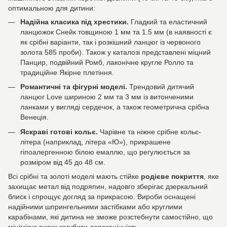
оптимальною для дитини:
Надійна класика під хрестики.
Гладкий та еластичний
ланцюжок Снейк товщиною 1 мм та 1.5 мм (в наявності є
як срібні варіанти, так і розкішний ланцюг із червоного
золота 585 проби). Також у каталозі представлені міцний
Панцир, подвійний Ромб, лаконічне кругле Ролло та
традиційне Якірне плетіння.
Романтичні та фігурні моделі.
Трендовий дитячий
ланцюг Love шириною 2 мм та 3 мм із витонченими
ланками у вигляді сердечок, а також геометрична срібна
Венеція.
Яскраві готові кольє.
Чарівне та ніжне срібне кольє-
літера (наприклад, літера «Ю»), прикрашене
гіпоалергенною білою емаллю, що регулюється за
розміром від 45 до 48 см.
Всі срібні та золоті моделі мають стійке
родієве покриття
, яке
захищає метал від подряпин, надовго зберігає дзеркальний
блиск і спрощує догляд за прикрасою. Вироби оснащені
надійними шпрингельними застібками або круглими
карабінами, які дитина не зможе розстебнути самостійно, що