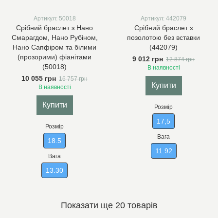
Артикул: 50018
Артикул: 442079
Срібний браслет з Нано
Срібний браслет з
Смарагдом, Нано Рубіном,
позолотою без вставки
Нано Сапфіром та білими
(442079)
(прозорими) фіанітами
9 012 грн
12 874 грн
(50018)
В наявності
10 055 грн
16 757 грн
Купити
В наявності
Купити
Розмір
17,5
Розмір
Вага
18.5
11.92
Вага
13.30
Показати ще 20 товарів