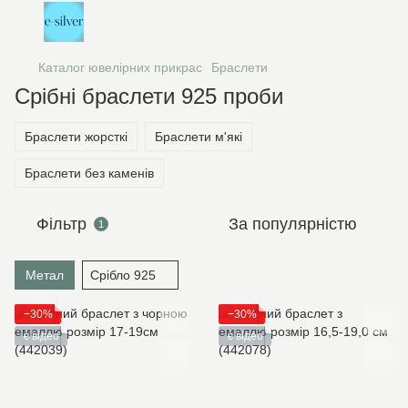
Каталог ювелірних прикрас
Браслети
Срібні браслети 925 проби
Браслети жорсткі
Браслети м'які
Браслети без каменів
Фільтр
За популярністю
1
Метал
Срібло 925
−30%
−30%
є відео
є відео