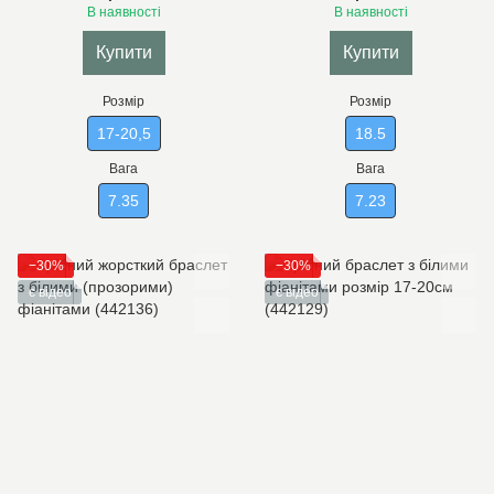
В наявності
В наявності
Купити
Купити
Розмір
Розмір
17-20,5
18.5
Вага
Вага
7.35
7.23
−30%
−30%
є відео
є відео