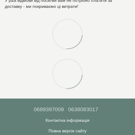
У разі відмови від посилки вам не потрібно платити за
доставку - ми покриваємо ці витрати!
0689397009
0638083017
Контактна інформація
Повна версія сайту