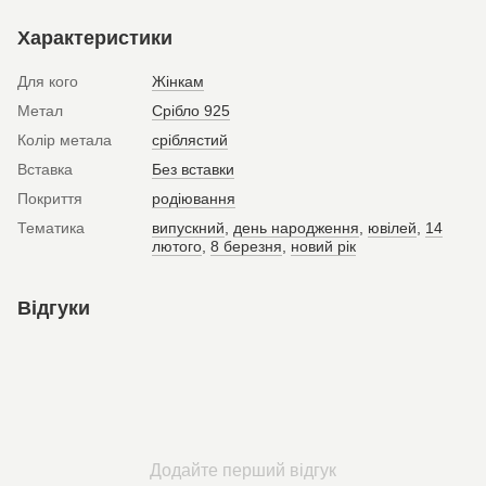
Характеристики
Для кого
Жінкам
Метал
Срібло 925
Колір метала
сріблястий
Вставка
Без вставки
Покриття
родіювання
Тематика
випускний
,
день народження
,
ювілей
,
14
лютого
,
8 березня
,
новий рік
Відгуки
Додайте перший відгук