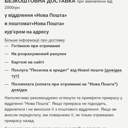
БЕЗКОШТОВНА ДОСТАВКА
при замовленні від
2000грн
у відділення «Нова Пошта»
в поштомат«Нова Пошта»
кур'єром на адресу
Більше інформації про доставку
Готівкою при отриманні
На розрахунковий рахунок
Картою на сайті
Послуга "Посилка в кредит" від Нової пошти
(довідка
тут)
Післяплата (оплата при отриманні на "Нова Пошта")
довідка
Наполегливо рекомендуємо оглянути та приміряти прикрасу у
відділенні "Нова Пошта". Якщо прикраса не підходить,
відмовтеся і не виносьте її з поштового відділення. Якщо ви
внесли передплату, ми повернемо її, як тільки отримаємо
прикрасу назад.