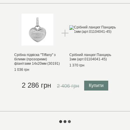
Срібна підвіска "Tiffany" з
Срібний ланцюг Панцирь
білими (прозорими)
1мм (арт.01104041-45)
фіанітами 14х20мм (30191)
1 370 грн
1 036 грн
2 286 грн
2 406 грн
Купити