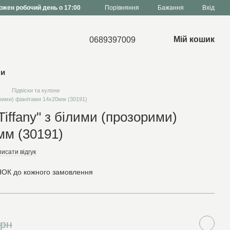
Порівняння
ожен робочий день о 17:00
Бажання
Вхід
Мій кошик
0689397009
ни
Підвіски та кулони
зорими) фіанітами 14х20мм (30191)
Tiffany" з білими (прозорими)
мм (30191)
исати відгук
ОК до кожного замовлення
грн