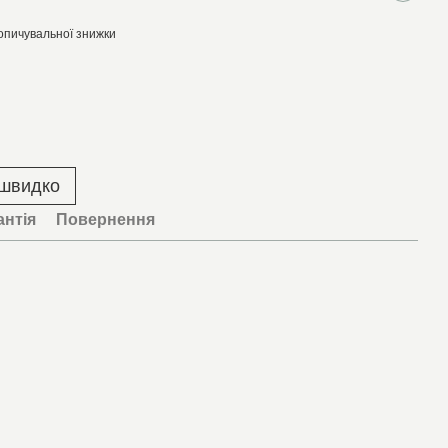
опичувальної знижки
 швидко
антія
Повернення