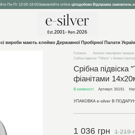
йте Пн-Пт 10:00-18:00
Замовляйте online
цілодобово
Відправка замовлень к
сі вироби мають клеймо Державної Пробірної Палати Украї
Головна
Каталог ювелірних прикрас
Срібна підвіска "Tiffany" з білими (про
Срібна підвіска "
фіанітами 14х20
В наявності
Артикул: 30191
Нап
УПАКОВКА e-silver В ПОДАРУН
1 036 грн
1 219 