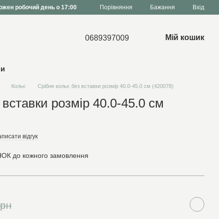
Порівняння
ожен робочий день о 17:00
Бажання
Вхід
Мій кошик
0689397009
ни
Кольє
Срібне кольє без вставки розмір 40.0-45.0 см (420078)
 вставки розмір 40.0-45.0 см
писати відгук
ОК до кожного замовлення
грн