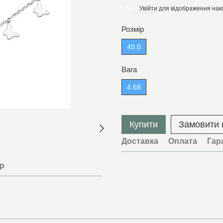
Увійти
для відображення нак
%
Розмір
40,0
Вага
4.68
Купити
Замовити
Доставка
Оплата
Гар
ар