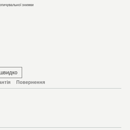
опичувальної знижки
 швидко
антія
Повернення