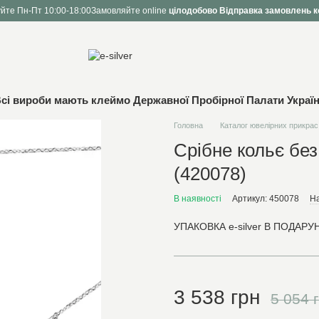
йте Пн-Пт 10:00-18:00
Замовляйте online
цілодобово
Відправка замовлень к
сі вироби мають клеймо Державної Пробірної Палати Украї
Головна
Каталог ювелірних прикрас
Срібне кольє без
(420078)
В наявності
Артикул: 450078
На
УПАКОВКА e-silver В ПОДАРУН
3 538 грн
5 054 