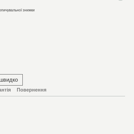
опичувальної знижки
 швидко
антія
Повернення