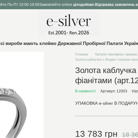
йте Пн-Пт 10:00-18:00
Замовляйте online
цілодобово
Відправка замовлень к
сі вироби мають клеймо Державної Пробірної Палати Украї
Головна
Каталог ювелірних прикрас
Золота каблучка з Лондон топазом нано 
Золота каблучка
фіанітами (арт.1
В наявності
Артикул: 12003
Нап
УПАКОВКА e-silver В ПОДАРУН
13 783 грн
18 36