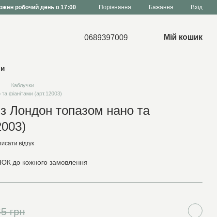
Порівняння
ожен робочий день о 17:00
Бажання
Вхід
Мій кошик
0689397009
ни
Каблучки
та фіанітами (арт.12003)
 з Лондон топазом нано та
2003)
исати відгук
ОК до кожного замовлення
5 грн