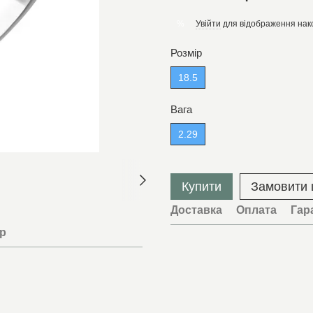
Увійти
для відображення нак
%
Розмір
18.5
Вага
2.29
Купити
Замовити
Доставка
Оплата
Гар
ар