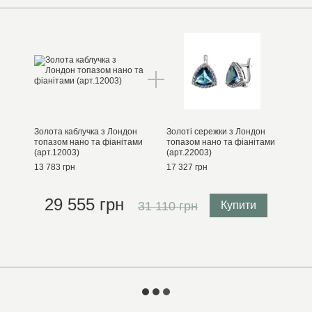
Золота каблучка з Лондон
Золоті сережки з Лондон
топазом нано та фіанітами
топазом нано та фіанітами
(арт.12003)
(арт.22003)
13 783 грн
17 327 грн
29 555 грн
31 110 грн
Купити