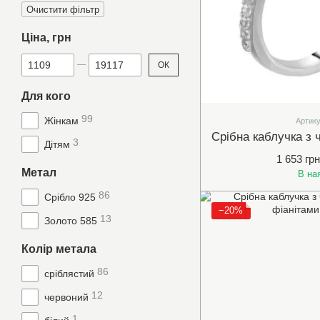
Очистити фільтр
Ціна, грн
Від Ціна, грн
До Ціна, грн
ОК
Для кого
99
Жінкам
Артику
3
Дітям
1 653 грн
Метал
В на
86
Срібло 925
−20%
13
Золото 585
Колір метала
86
сріблястий
12
червоний
1