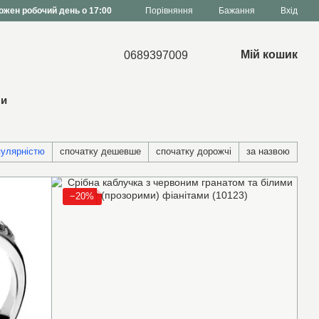
Порівняння
ожен робочий день о 17:00
Бажання
Вхід
Мій кошик
0689397009
ни
пулярністю
спочатку дешевше
спочатку дорожчі
за назвою
−20%