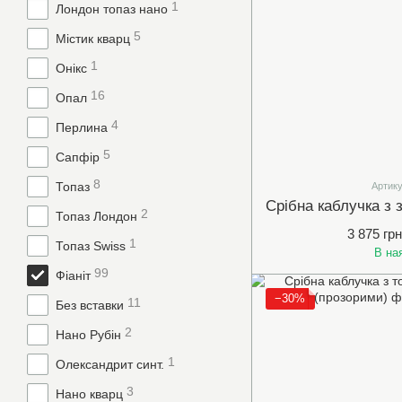
1
Лондон топаз нано
5
Містик кварц
1
Онікс
16
Опал
4
Перлина
5
Сапфір
8
Топаз
Артику
2
Топаз Лондон
3 875 грн
1
Топаз Swiss
В на
99
Фіаніт
−30%
11
Без вставки
2
Нано Рубін
1
Олександрит синт.
3
Нано кварц