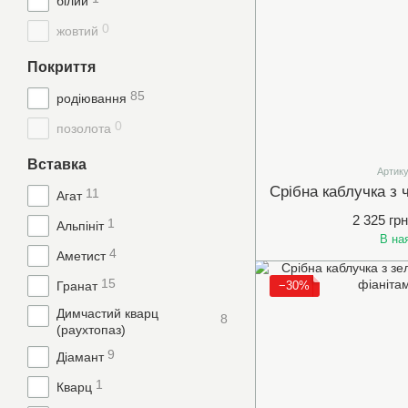
білий
0
жовтий
Покриття
85
родіювання
0
позолота
Вставка
Артику
11
Агат
2 325 грн
1
Альпініт
В на
4
Аметист
15
Гранат
−30%
Димчастий кварц
8
(раухтопаз)
9
Діамант
1
Кварц