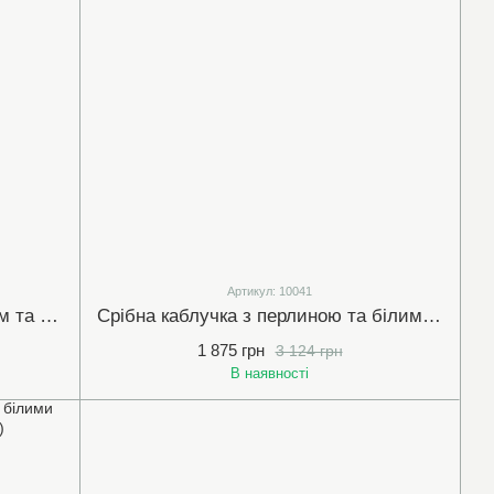
Артикул: 10041
Срібна каблучка з містик кварцем та фіанітами (арт.10009)
Срібна каблучка з перлиною та білими (прозорими) фіанітами (10041)
1 875 грн
3 124 грн
В наявності