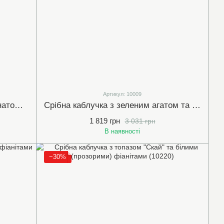
Артикул: 10009
Срібна каблучка з червоним гранатом та фіанітами (арт.514218)
Срібна каблучка з зеленим агатом та фіанітами (арт.10009)
1 819 грн
3 031 грн
В наявності
−30%