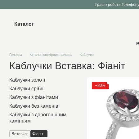
Перейти до основного контенту
Графік роботи:
Телефону
Каталог
В
Головна
Каталог ювелірних прикрас
Каблучки
Каблучки Вставка: Фіаніт
Каблучки золоті
−20%
Каблучки срібні
Каблучки з фіанітами
Каблучки без каменів
Каблучки з дорогоцінним
камінням
Вставка:
Фіаніт