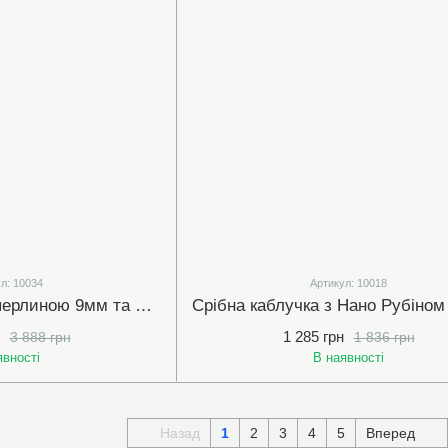
л: 10034
Артикул: 10018
Срібна каблучка з перлиною 9мм та фіанітами (10034)
1 285 грн
3 888 грн
1 836 грн
явності
В наявності
Назад
1
2
3
4
5
Вперед