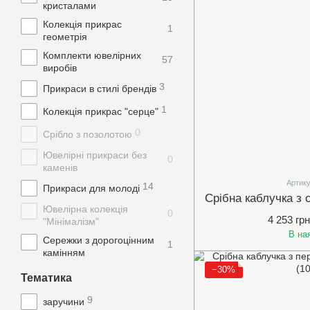
кристалами
Колекція прикрас
1
геометрія
Комплекти ювелірних
57
виробів
3
Прикраси в стилі брендів
1
Колекція прикрас "серце"
0
Срібло з позолотою
Ювелірні прикраси без
0
каменів
Артику
14
Прикраси для молоді
Ювелірна колекція
0
4 253 грн
"Мінімалізм"
В на
Сережки з дорогоцінним
1
камінням
−30%
Тематика
9
заручини