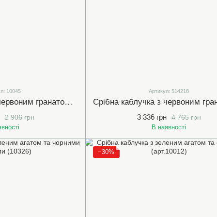
л: 10045
Артикул: 514218
Срібна каблучка з червоним гранатом та фіанітами (арт.10045)
3 336 грн
2 906 грн
4 765 грн
явності
В наявності
−30%