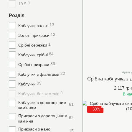
0
19.5
Розділ
13
Каблучки золоті
13
Золоті прикраси
1
Срібні сережки
84
Каблучки срібні
86
Срібні прикраси
Артику
22
Каблучки з фіанітами
99
Каблучки
2 117 грн
0
Каблучки без каменів
В на
Каблучки з дорогоцінним
61
камінням
−30%
Прикраси з дорогоцінним
62
каміння
Прикраси з нано
15