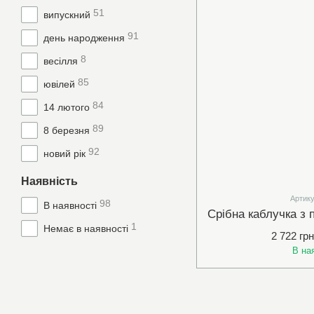
51
випускний
91
день народження
8
весілля
85
ювілей
84
14 лютого
89
8 березня
92
новий рік
Наявність
Артику
98
В наявності
1
Немає в наявності
2 722 грн
В на