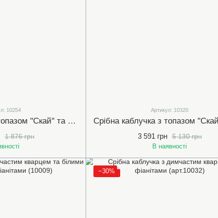
л: 10254
Артикул: 10320
Срібна каблучка з топазом "Скай" та білими (прозорими) фіанітами (10254)
3 591 грн
1 876 грн
5 130 грн
явності
В наявності
−30%