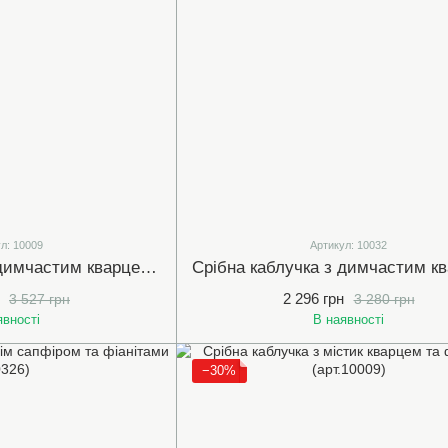
л: 10009
Артикул: 10032
Срібна каблучка з димчастим кварцем та білими (прозорими) фіанітами (10009)
2 296 грн
3 527 грн
3 280 грн
явності
В наявності
−30%