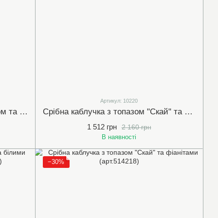
Артикул: 10220
Срібна каблучка з зеленим агатом та фіанітами (арт.10012)
Срібна каблучка з топазом "Скай" та білими (прозорими) фіанітами (10220)
1 512 грн
2 160 грн
В наявності
−30%