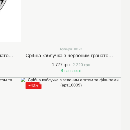
Артикул: 10123
Срібна каблучка з червоним гранатом та чорними фіанітами (10019)
Срібна каблучка з червоним гранатом та білими (прозорими) фіанітами (10123)
1 777 грн
2 220 грн
В наявності
−40%