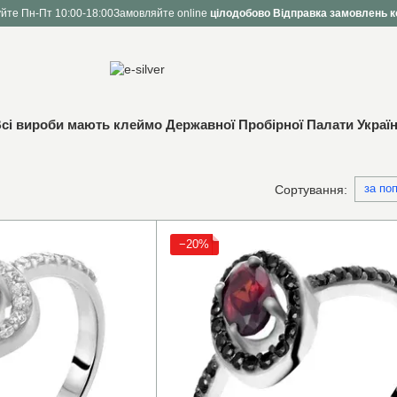
йте Пн-Пт 10:00-18:00
Замовляйте online
цілодобово
Відправка замовлень к
сі вироби мають клеймо Державної Пробірної Палати Украї
за по
Сортування:
−20%