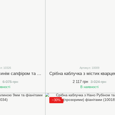
л: 10326
Артикул: 10009
Срібна каблучка з синім сапфіром та фіанітами (10326)
2 117 грн
6 075 грн
3 024 грн
явності
В наявності
−30%