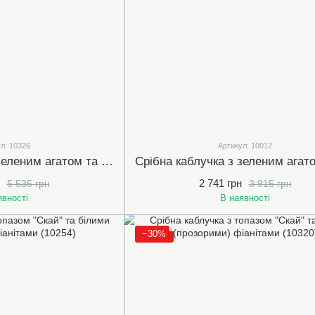
л: 10326
Артикул: 10012
Срібна каблучка з зеленим агатом та чорними фіанітами (10326)
2 741 грн
5 535 грн
3 915 грн
явності
В наявності
−30%