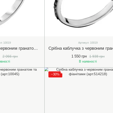
л: 10019
Артикул: 10019
Срібна каблучка з червоним гранатом та білими (прозорими) фіанітами (10019)
1 550 грн
2 066 грн
1 938 грн
явності
В наявності
−30%