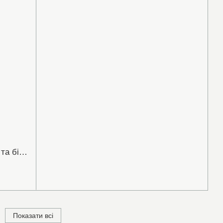
Срібна каблучка з Нано Рубіном та білими (прозорими) фіанітами (10018)
Показати всі