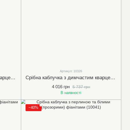
Артикул: 10326
Срібна каблучка з димчастим кварцем та фіанітами (арт.10032)
Срібна каблучка з димчастим кварцем та фіанітами (10326)
4 016 грн
5 737 грн
В наявності
−40%