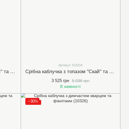
Артикул: 514218
Срібна каблучка з топазом "Скай" та білими (прозорими) фіанітами (10320)
Срібна каблучка з топазом "Скай" та фіанітами (арт.514218)
3 525 грн
5 036 грн
В наявності
−30%