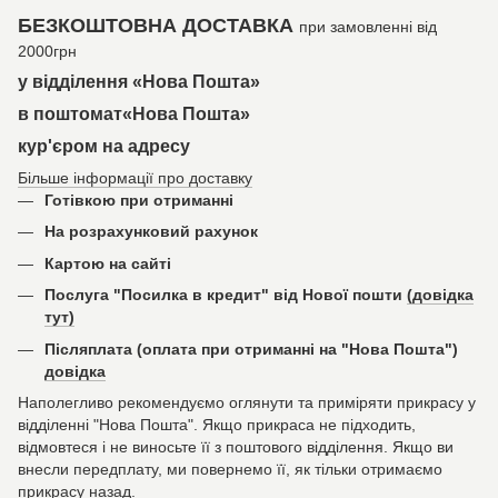
БЕЗКОШТОВНА ДОСТАВКА
при замовленні від
2000грн
у відділення «Нова Пошта»
в поштомат«Нова Пошта»
кур'єром на адресу
Більше інформації про доставку
Готівкою при отриманні
На розрахунковий рахунок
Картою на сайті
Послуга "Посилка в кредит" від Нової пошти
(довідка
тут)
Післяплата (оплата при отриманні на "Нова Пошта")
довідка
Наполегливо рекомендуємо оглянути та приміряти прикрасу у
відділенні "Нова Пошта". Якщо прикраса не підходить,
відмовтеся і не виносьте її з поштового відділення. Якщо ви
внесли передплату, ми повернемо її, як тільки отримаємо
прикрасу назад.