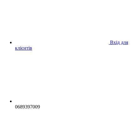
Вхід для
клієнтів
0689397009