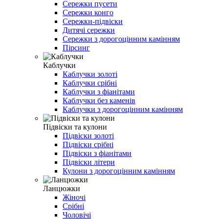
Сережки пусети
Сережки конго
Сережки-підвіски
Дитячі сережки
Сережки з дорогоцінним камінням
Пірсинг
Каблучки
Каблучки золоті
Каблучки срібні
Каблучки з фіанітами
Каблучки без каменів
Каблучки з дорогоцінним камінням
Підвіски та кулони
Підвіски золоті
Підвіски срібні
Підвіски з фіанітами
Підвіски літери
Кулони з дорогоцінним камінням
Ланцюжки
Жіночі
Срібні
Чоловічі