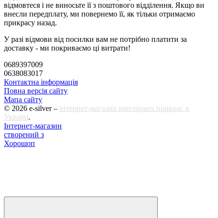
відмовтеся і не виносьте її з поштового відділення. Якщо ви
внесли передплату, ми повернемо її, як тільки отримаємо
прикрасу назад.
У разі відмови від посилки вам не потрібно платити за
доставку - ми покриваємо ці витрати!
0689397009
0638083017
Контактна інформація
Повна версія сайту
Мапа сайту
© 2026 e-silver –
інтернет-магазин ювелірних прикрас в
Україні
.
Інтернет-магазин
створений з
Хорошоп