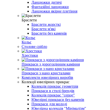
Ланцюжки дитячі
Фантазійні ланцюжки
Ланцюжки якірне плетіння
Браслети
Браслети жорсткі
Браслети м'які
Браслети без каменів
Кольє
Столове срібло
Хрестики
Прикраси з дорогоцінним каміння
Прикраси з нано кристалами
Комплекти ювелірних виробів
Колекції ювелірних прикрас
Колекція прикрас геометрія
Прикраси в стилі брендів
Колекція прикрас "серце"
Ювелірні прикраси без каменів
Прикраси для молоді
Ювелірна колекція "Мінімалізм"