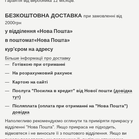
Гарантія від виробника 12 місяців.
БЕЗКОШТОВНА ДОСТАВКА
при замовленні від
2000грн
у відділення «Нова Пошта»
в поштомат«Нова Пошта»
кур'єром на адресу
Більше інформації про доставку
Готівкою при отриманні
На розрахунковий рахунок
Картою на сайті
Послуга "Посилка в кредит" від Нової пошти
(довідка
тут)
Післяплата (оплата при отриманні на "Нова Пошта")
довідка
Наполегливо рекомендуємо оглянути та приміряти прикрасу у
відділенні "Нова Пошта". Якщо прикраса не підходить,
відмовтеся і не виносьте її з поштового відділення. Якщо ви