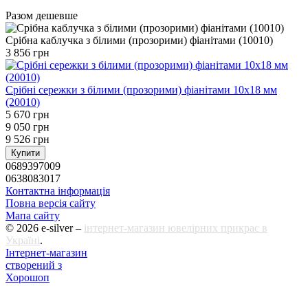
Разом дешевше
Срібна каблучка з білими (прозорими) фіанітами (10010)
3 856 грн
Срібні сережки з білими (прозорими) фіанітами 10х18 мм
(20010)
5 670 грн
9 050 грн
9 526 грн
Купити
0689397009
0638083017
Контактна інформація
Повна версія сайту
Мапа сайту
© 2026 e-silver –
інтернет-магазин ювелірних прикрас в
Україні
.
Інтернет-магазин
створений з
Хорошоп