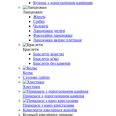
Кулони з дорогоцінним камінням
Ланцюжки
Жіночі
Срібні
Чоловічі
Ланцюжки дитячі
Фантазійні ланцюжки
Ланцюжки якірне плетіння
Браслети
Браслети жорсткі
Браслети м'які
Браслети без каменів
Кольє
Столове срібло
Хрестики
Прикраси з дорогоцінним каміння
Прикраси з нано кристалами
Комплекти ювелірних виробів
Колекції ювелірних прикрас