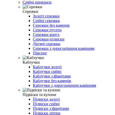
Срібні прикраси
Сережки
Золоті сережки
Срібні сережки
Сережки без каменів
Сережки пусети
Сережки конго
Сережки-підвіски
Дитячі сережки
Сережки з дорогоцінним камінням
Пірсинг
Каблучки
Каблучки золоті
Каблучки срібні
Каблучки з фіанітами
Каблучки без каменів
Каблучки з дорогоцінним камінням
Підвіски та кулони
Підвіски золоті
Підвіски срібні
Підвіски з фіанітами
Підвіски літери