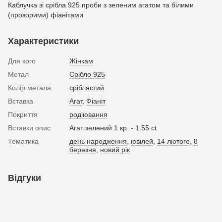
Каблучка зі срібла 925 проби з зеленим агатом та білими
(прозорими) фіанітами
Характеристики
Для кого
Жінкам
Метал
Срібло 925
Колір метала
сріблястий
Вставка
Агат
,
Фіаніт
Покриття
родіювання
Вставки опис
Агат зелений 1 кр. - 1.55 ct
Тематика
день народження
,
ювілей
,
14 лютого
,
8
березня
,
новий рік
Відгуки