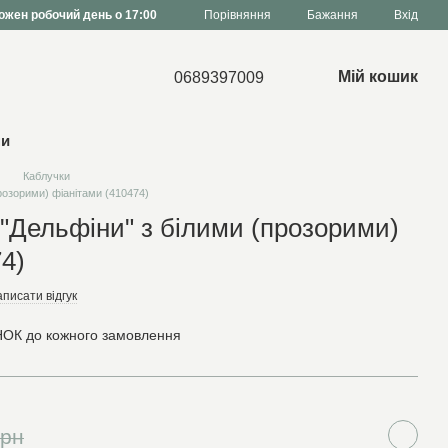
Порівняння
ожен робочий день о 17:00
Бажання
Вхід
Мій кошик
0689397009
ни
Каблучки
розорими) фіанітами (410474)
 "Дельфіни" з білими (прозорими)
4)
писати відгук
ОК до кожного замовлення
грн