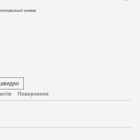
опичувальної знижки
 швидко
антія
Повернення