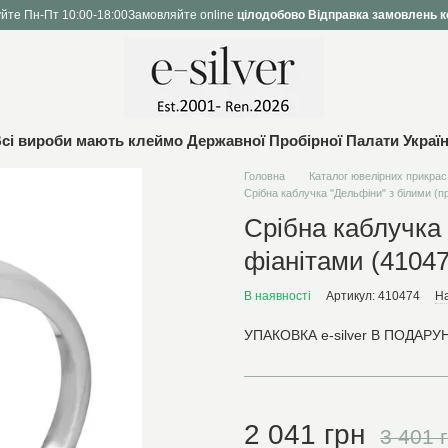
йте Пн-Пт 10:00-18:00
Замовляйте online
цілодобово
Відправка замовлень к
сі вироби мають клеймо Державної Пробірної Палати Украї
Головна
Каталог ювелірних прикрас
Срібна каблучка "Дельфіни" з білими (п
Срібна каблучка
фіанітами (41047
В наявності
Артикул: 410474
На
УПАКОВКА e-silver В ПОДАРУН
2 041 грн
3 401 