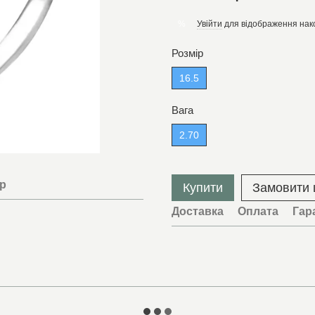
Увійти
для відображення нак
%
Розмір
16.5
Вага
2.70
ар
Купити
Замовити
Доставка
Оплата
Гар