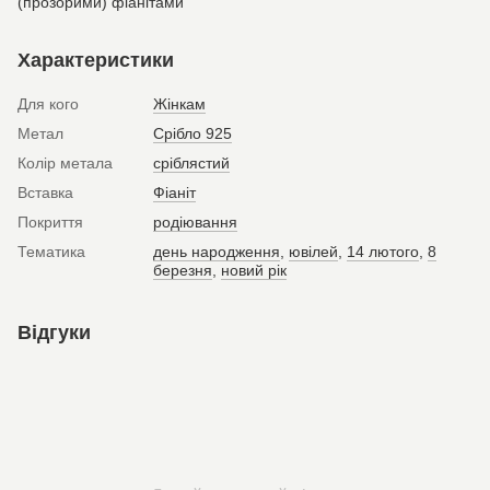
(прозорими) фіанітами
Характеристики
Для кого
Жінкам
Метал
Срібло 925
Колір метала
сріблястий
Вставка
Фіаніт
Покриття
родіювання
Тематика
день народження
,
ювілей
,
14 лютого
,
8
березня
,
новий рік
Відгуки