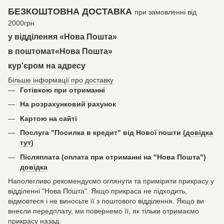
БЕЗКОШТОВНА ДОСТАВКА
при замовленні від
2000грн
у відділення «Нова Пошта»
в поштомат«Нова Пошта»
кур'єром на адресу
Більше інформації про доставку
Готівкою при отриманні
На розрахунковий рахунок
Картою на сайті
Послуга "Посилка в кредит" від Нової пошти
(довідка
тут)
Післяплата (оплата при отриманні на "Нова Пошта")
довідка
Наполегливо рекомендуємо оглянути та приміряти прикрасу у
відділенні "Нова Пошта". Якщо прикраса не підходить,
відмовтеся і не виносьте її з поштового відділення. Якщо ви
внесли передплату, ми повернемо її, як тільки отримаємо
прикрасу назад.