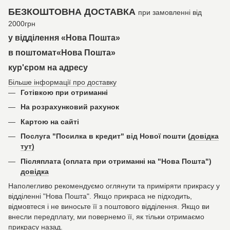
БЕЗКОШТОВНА ДОСТАВКА
при замовленні від
2000грн
у відділення «Нова Пошта»
в поштомат«Нова Пошта»
кур'єром на адресу
Більше інформації про доставку
Готівкою при отриманні
На розрахунковий рахунок
Картою на сайті
Послуга "Посилка в кредит" від Нової пошти
(довідка
тут)
Післяплата (оплата при отриманні на "Нова Пошта")
довідка
Наполегливо рекомендуємо оглянути та приміряти прикрасу у
відділенні "Нова Пошта". Якщо прикраса не підходить,
відмовтеся і не виносьте її з поштового відділення. Якщо ви
внесли передплату, ми повернемо її, як тільки отримаємо
прикрасу назад.