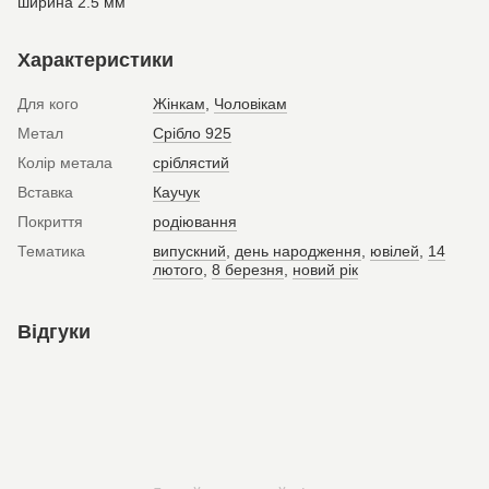
ширина 2.5 мм
Характеристики
Для кого
Жінкам
,
Чоловікам
Метал
Срібло 925
Колір метала
сріблястий
Вставка
Каучук
Покриття
родіювання
Тематика
випускний
,
день народження
,
ювілей
,
14
лютого
,
8 березня
,
новий рік
Відгуки