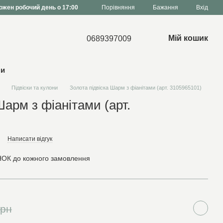
Порівняння
ожен робочий день о 17:00
Бажання
Вхід
Мій кошик
0689397009
ни
Підвіски та кулони
Золота підвіска Шарм з фіанітами (арт. 3105965101)
Шарм з фіанітами (арт.
Написати відгук
ОК до кожного замовлення
грн