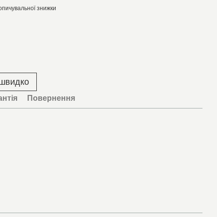
опичувальної знижки
 швидко
антія
Повернення