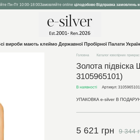
йте Пн-Пт 10:00-18:00
Замовляйте online
цілодобово
Відправка замовлень к
сі вироби мають клеймо Державної Пробірної Палати Украї
Головна
Каталог ювелірних прикрас
Золота підвіска 
3105965101)
В наявності
Артикул: 3105965101
УПАКОВКА e-silver В ПОДАРУН
5 621 грн
9 344 