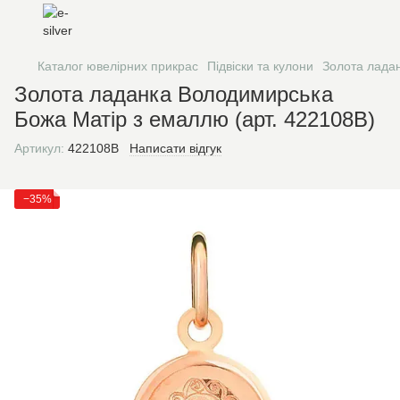
Каталог ювелірних прикрас
Підвіски та кулони
Золота ладан
Золота ладанка Володимирська
Божа Матір з емаллю (арт. 422108В)
Артикул:
422108В
Написати відгук
−35%