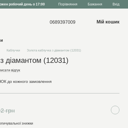
Порівняння
ожен робочий день о 17:00
Бажання
Вхід
Мій кошик
0689397009
ни
Каблучки
Золота каблучка з діамантом (12031)
з діамантом (12031)
исати відгук
ОК до кожного замовлення
2 грн
опичувальної знижки