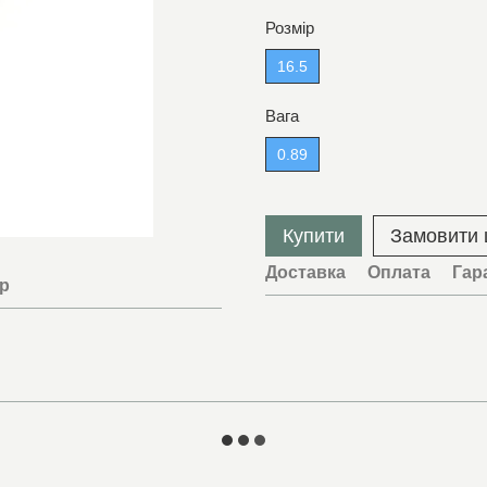
Розмір
16.5
Вага
0.89
Купити
Замовити
Доставка
Оплата
Гар
ар