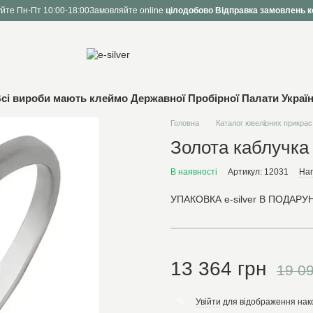
йте Пн-Пт 10:00-18:00
Замовляйте online
цілодобово
Відправка замовлень к
сі вироби мають клеймо Державної Пробірної Палати Украї
Головна
Каталог ювелірних прикрас
Золота каблучка 
В наявності
Артикул: 12031
Нап
УПАКОВКА e-silver В ПОДАРУН
13 364 грн
19 09
Увійти
для відображення нак
%