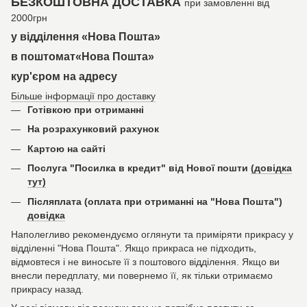
БЕЗКОШТОВНА ДОСТАВКА
при замовленні від
2000грн
у відділення «Нова Пошта»
в поштомат«Нова Пошта»
кур'єром на адресу
Більше інформації про доставку
Готівкою при отриманні
На розрахунковий рахунок
Картою на сайті
Послуга "Посилка в кредит" від Нової пошти
(довідка
тут)
Післяплата (оплата при отриманні на "Нова Пошта")
довідка
Наполегливо рекомендуємо оглянути та приміряти прикрасу у
відділенні "Нова Пошта". Якщо прикраса не підходить,
відмовтеся і не виносьте її з поштового відділення. Якщо ви
внесли передплату, ми повернемо її, як тільки отримаємо
прикрасу назад.