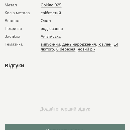
Метал
Срібло 925
Колір метала
сріблястий
Вставка
Опал
Покриття
родіювання
Застібка
Англійська
Тематика
випускний
,
день народження
,
ювілей
,
14
лютого
,
8 березня
,
новий рік
Відгуки
Додайте перший відгук