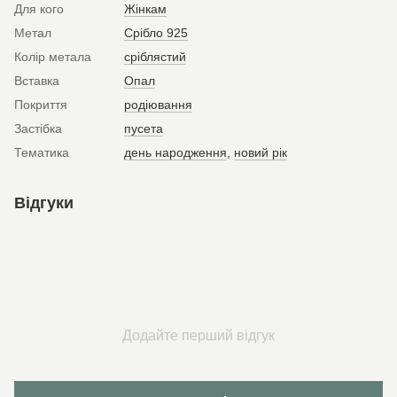
Для кого
Жінкам
Метал
Срібло 925
Колір метала
сріблястий
Вставка
Опал
Покриття
родіювання
Застібка
пусета
Тематика
день народження
,
новий рік
Відгуки
Додайте перший відгук