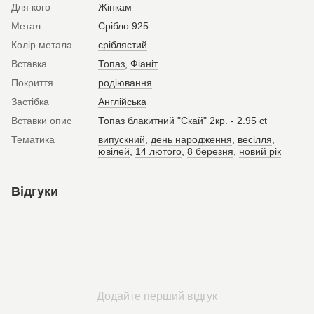
Для кого
Жінкам
Метал
Срібло 925
Колір метала
сріблястий
Вставка
Топаз
,
Фіаніт
Покриття
родіювання
Застібка
Англійська
Вставки опис
Топаз блакитний "Скай" 2кр. - 2.95 ct
Тематика
випускний
,
день народження
,
весілля
,
ювілей
,
14 лютого
,
8 березня
,
новий рік
Відгуки
Додайте перший відгук