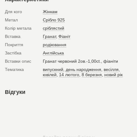
Для кого
Жінкам
Метал
Срібло 925
Колір метала
сріблястий
Вставка
Гранат
,
Фіаніт
Покриття
родіювання
Застібка
Англійська
Вставки опис
Гранат червоний 2ов.-1,00ct., фіаніти
Тематика
випускний
,
день народження
,
весілля
,
ювілей
,
14 лютого
,
8 березня
,
новий рік
Відгуки