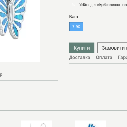
Увійти
для відображення нак
%
Вага
7.90
Купити
Замовити
Доставка
Оплата
Гар
ар