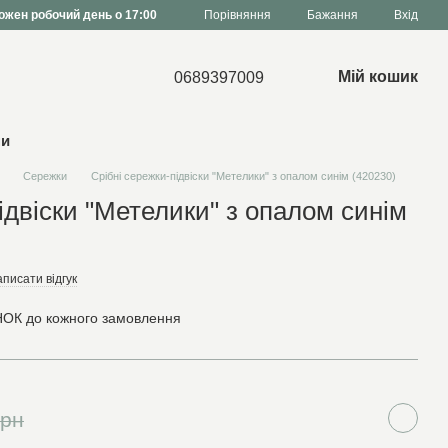
Порівняння
ожен робочий день о 17:00
Бажання
Вхід
Мій кошик
0689397009
ни
Сережки
Срібні сережки-підвіски "Метелики" з опалом синім (420230)
ідвіски "Метелики" з опалом синім
писати відгук
ОК до кожного замовлення
грн