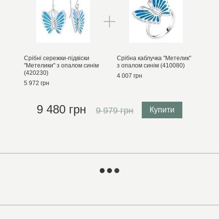
Срібні сережки-підвіски
Срібна каблучка "Метелик"
"Метелики" з опалом синім
з опалом синім (410080)
(420230)
4 007 грн
5 972 грн
9 480 грн
9 979 грн
Купити