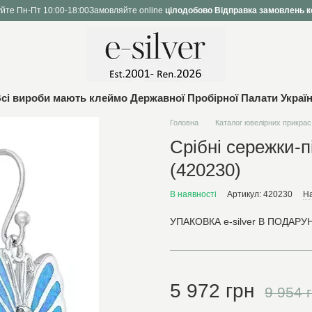
йте Пн-Пт 10:00-18:00
Замовляйте online
цілодобово
Відправка замовлень к
сі вироби мають клеймо Державної Пробірної Палати Украї
Головна
Каталог ювелірних прикрас
Срібні сережки-п
(420230)
В наявності
Артикул: 420230
На
УПАКОВКА e-silver В ПОДАРУН
5 972 грн
9 954 