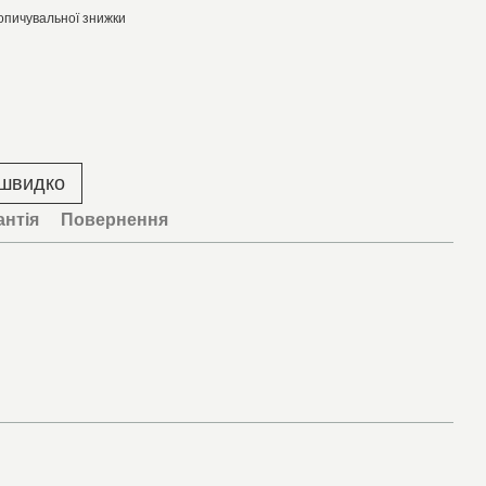
опичувальної знижки
 швидко
антія
Повернення