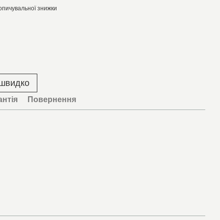
опичувальної знижки
 швидко
антія
Повернення