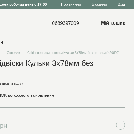
Порівняння
ожен робочий день о 17:00
Бажання
Вхід
Мій кошик
0689397009
ни
Сережки
Срібні сережки-підвіски Кульки 3х78мм без вставки (420692)
ідвіски Кульки 3х78мм без
писати відгук
ОК до кожного замовлення
грн