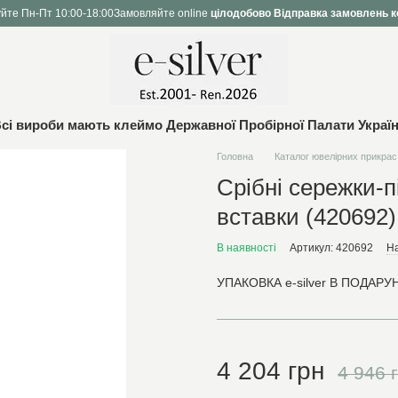
йте Пн-Пт 10:00-18:00
Замовляйте online
цілодобово
Відправка замовлень к
сі вироби мають клеймо Державної Пробірної Палати Украї
Головна
Каталог ювелірних прикрас
Срібні сережки-п
вставки (420692)
В наявності
Артикул: 420692
На
УПАКОВКА e-silver В ПОДАРУН
4 204 грн
4 946 