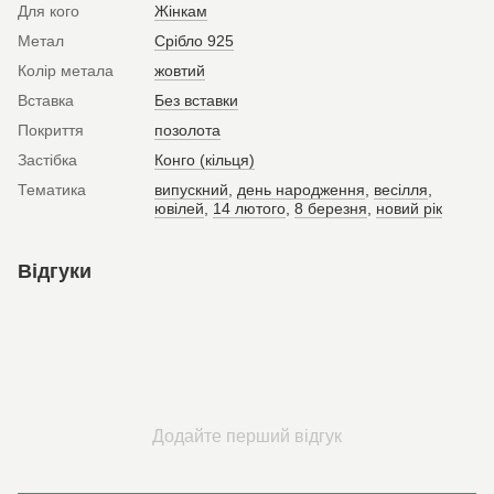
Для кого
Жінкам
Метал
Срібло 925
Колір метала
жовтий
Вставка
Без вставки
Покриття
позолота
Застібка
Конго (кільця)
Тематика
випускний
,
день народження
,
весілля
,
ювілей
,
14 лютого
,
8 березня
,
новий рік
Відгуки
Додайте перший відгук