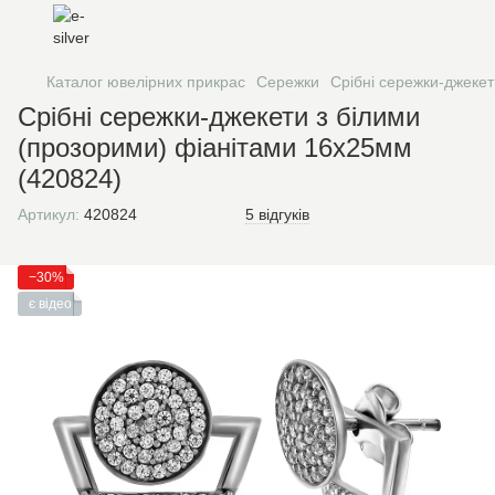
Каталог ювелірних прикрас
Сережки
Срібні сережки-джекет
Срібні сережки-джекети з білими
(прозорими) фіанітами 16х25мм
(420824)
Артикул:
420824
5 відгуків
−30%
є відео