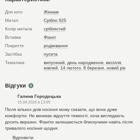
Для кого
Жінкам
Метал
Срібло 925
Колір метала
сріблястий
Вставка
Фіаніт
Покриття
родіювання
Застібка
пусета
Тематика
випускний
,
день народження
,
весілля
,
ювілей
,
14 лютого
,
8 березня
,
новий рік
Відгуки
5
Галина Городоцька
15.04.2026 в 13:05
Після кількох днів носіння можу сказати, що вони дуже
комфортні. Не виникає відчуття тяжкості, хоча виглядають
досить виразно. Фіаніти залишаються блискучими навіть після
тривалого носіння щодня.
Відповісти