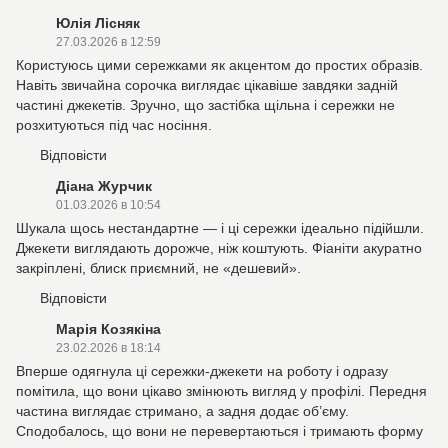
Юлія Лісняк
27.03.2026 в 12:59
Користуюсь цими сережками як акцентом до простих образів.
Навіть звичайна сорочка виглядає цікавіше завдяки задній
частині джекетів. Зручно, що застібка щільна і сережки не
розхитуються під час носіння.
Відповісти
Діана Журчик
01.03.2026 в 10:54
Шукала щось нестандартне — і ці сережки ідеально підійшли.
Джекети виглядають дорожче, ніж коштують. Фіаніти акуратно
закріплені, блиск приємний, не «дешевий».
Відповісти
Марія Козякіна
23.02.2026 в 18:14
Вперше одягнула ці сережки-джекети на роботу і одразу
помітила, що вони цікаво змінюють вигляд у профілі. Передня
частина виглядає стримано, а задня додає об’єму.
Сподобалось, що вони не перевертаються і тримають форму