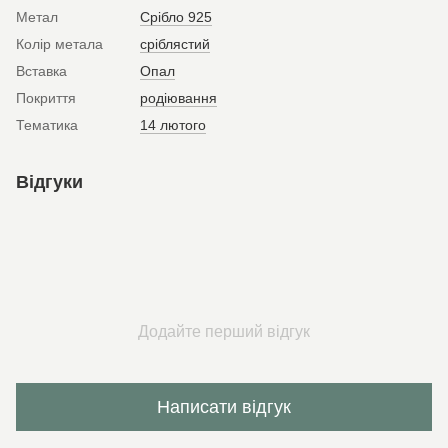
Метал
Срібло 925
Колір метала
сріблястий
Вставка
Опал
Покриття
родіювання
Тематика
14 лютого
Відгуки
Додайте перший відгук
Написати відгук