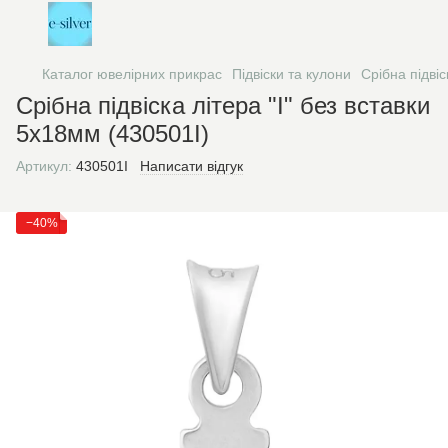
Каталог ювелірних прикрас
Підвіски та кулони
Срібна підвіс
Срібна підвіска літера "I" без вставки
5х18мм (430501I)
Артикул:
430501I
Написати відгук
−40%