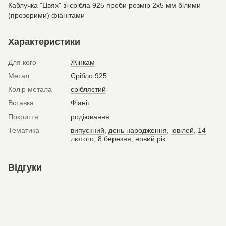
Каблучка "Цвях" зі срібла 925 проби розмір 2х5 мм білими
(прозорими) фіанітами
Характеристики
Для кого
Жінкам
Метал
Срібло 925
Колір метала
сріблястий
Вставка
Фіаніт
Покриття
родіювання
Тематика
випускний
,
день народження
,
ювілей
,
14
лютого
,
8 березня
,
новий рік
Відгуки