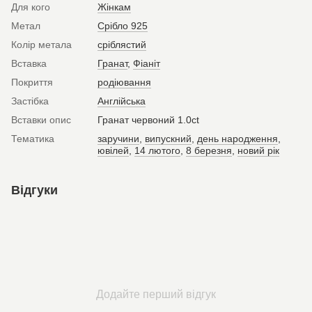
Для кого
Жінкам
Метал
Срібло 925
Колір метала
сріблястий
Вставка
Гранат
,
Фіаніт
Покриття
родіювання
Застібка
Англійська
Вставки опис
Гранат червоний 1.0ct
Тематика
заручини
,
випускний
,
день народження
,
ювілей
,
14 лютого
,
8 березня
,
новий рік
Відгуки
Додайте перший відгук