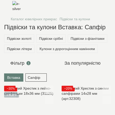
Каталог ювелірних прикрас
Підвіски та кулони
Підвіски та кулони Вставка: Сапфір
Підвіски золоті
Підвіски срібні
Підвіски з фіанітами
Підвіски літери
Кулони з дорогоцінним камінням
Фільтр
За популярністю
1
Вставка
Сапфір
−30%
−20%
є відео