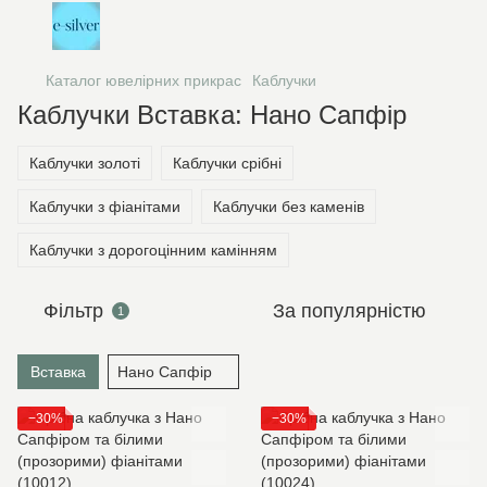
Каталог ювелірних прикрас
Каблучки
Каблучки Вставка: Нано Сапфір
Каблучки золоті
Каблучки срібні
Каблучки з фіанітами
Каблучки без каменів
Каблучки з дорогоцінним камінням
Фільтр
За популярністю
1
Вставка
Нано Сапфір
−30%
−30%