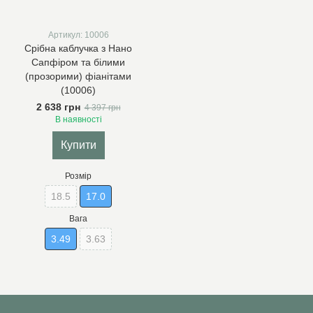
Артикул: 10006
Срібна каблучка з Нано
Сапфіром та білими
(прозорими) фіанітами
(10006)
2 638 грн
4 397 грн
В наявності
Купити
Розмір
18.5
17.0
Вага
3.49
3.63